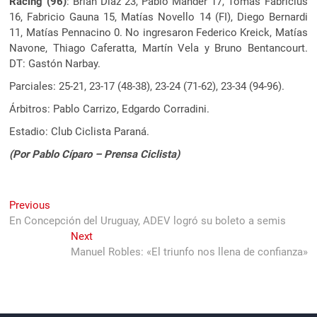
Racing (96)
: Brian Díaz 23, Pablo Mander 17, Tomás Fabricius
16, Fabricio Gauna 15, Matías Novello 14 (FI), Diego Bernardi
11, Matías Pennacino 0. No ingresaron Federico Kreick, Matías
Navone, Thiago Caferatta, Martín Vela y Bruno Bentancourt.
DT: Gastón Narbay.
Parciales: 25-21, 23-17 (48-38), 23-24 (71-62), 23-34 (94-96).
Árbitros: Pablo Carrizo, Edgardo Corradini.
Estadio: Club Ciclista Paraná.
(Por Pablo Cíparo – Prensa Ciclista)
Navegación
Previous
Previous
post:
En Concepción del Uruguay, ADEV logró su boleto a semis
de
Next
Next
entradas
post:
Manuel Robles: «El triunfo nos llena de confianza»