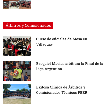
Árbitros y Comisionados
Curso de oficiales de Mesa en
Villaguay
Ezequiel Macías arbitrará la Final de la
Liga Argentina
Exitosa Clínica de Árbitros y
Comisionados Técnicos FBER