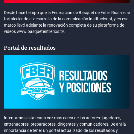
Desde hace tiempo que la Federación de Básquet de Entre Ríos viene
fortaleciendo el desarrollo de la comunicación institucional, y en ese
marco llevó adelante la renovación completa de su plataforma de
videos www.basquetentrerios.tv.
Portal de resultados
Intentamos estar cada vez mas cerca de los actores: jugadores,
entrenadores, preparadores, dirigentes y comunicadores. De ahi la
importancia de tener un portal actualizado de los resultados y