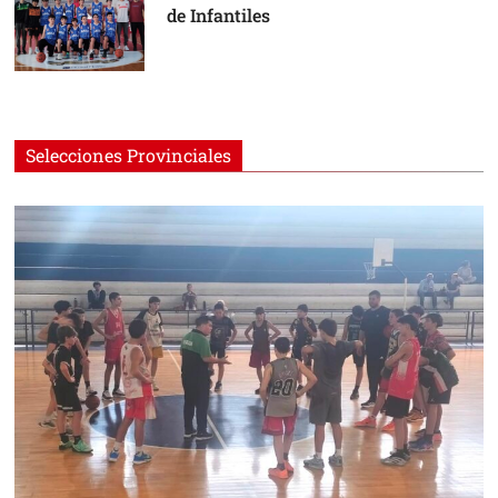
de Infantiles
Selecciones Provinciales