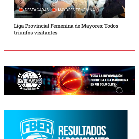
DESTACADAS
MAYORES FEMENINA
MAYORES 
Provincial Femenina de Mayores: Todos
Liga Femeni
fos visitantes