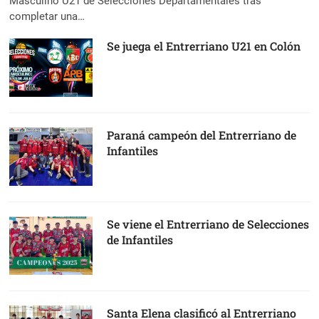
Masculino U21 de Selecciones Departamentales tras
completar una…
Se juega el Entrerriano U21 en Colón
Paraná campeón del Entrerriano de
Infantiles
Se viene el Entrerriano de Selecciones
de Infantiles
Santa Elena clasificó al Entrerriano