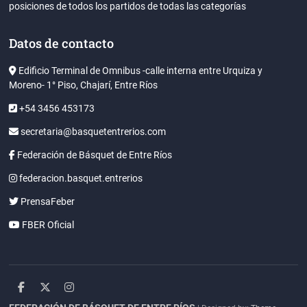
posiciones de todos los partidos de todas las categorías
Datos de contacto
Edificio Terminal de Omnibus -calle interna entre Urquiza y
Moreno- 1° Piso, Chajarí, Entre Ríos
+54 3456 453173
secretaria@basquetentrerios.com
Federación de Básquet de Entre Ríos
federacion.basquet.entrerios
PrensaFeber
FBER Oficial
facebook
twitter
instagram