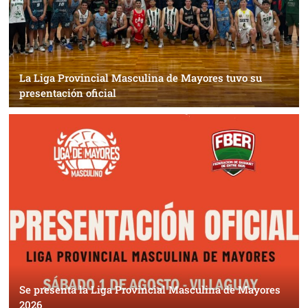
La Liga Provincial Masculina de Mayores tuvo su
presentación oficial
Se presenta la Liga Provincial Masculina de Mayores
2026