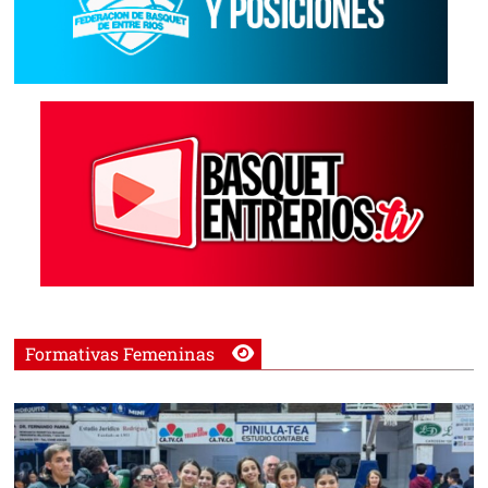
Formativas Femeninas