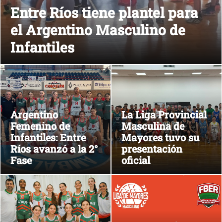
Entre Ríos tiene plantel para
el Argentino Masculino de
Infantiles
Argentino
La Liga Provincial
Femenino de
Masculina de
Infantiles: Entre
Mayores tuvo su
Ríos avanzó a la 2°
presentación
Fase
oficial