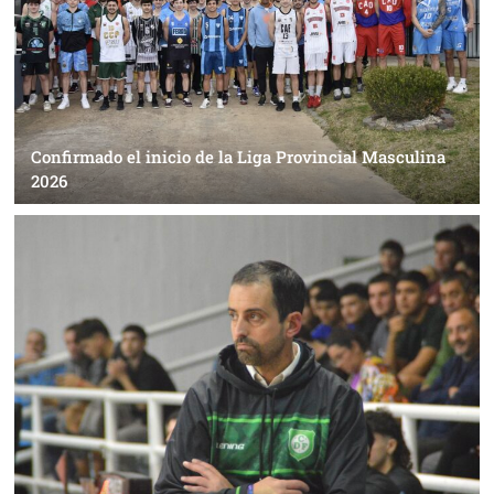
Confirmado el inicio de la Liga Provincial Masculina
2026