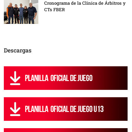
Cronograma de la Clínica de Árbitros y
CTs FBER
Descargas