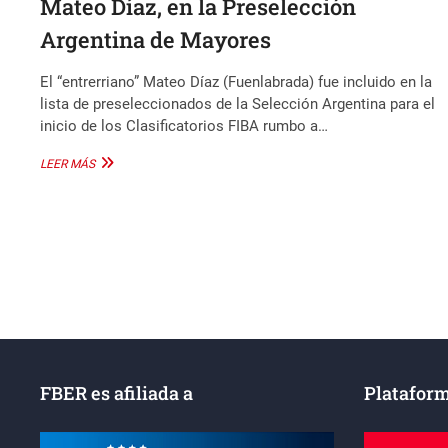
Mateo Díaz, en la Preselección
Argentina de Mayores
El “entrerriano” Mateo Díaz (Fuenlabrada) fue incluido en la
lista de preseleccionados de la Selección Argentina para el
inicio de los Clasificatorios FIBA rumbo a…
MATEO
LEER MÁS
DÍAZ,
EN
LA
PRESELECCIÓN
Paginación
ARGENTINA
DE
de
MAYORES
entradas
FBER es afiliada a
Plataform