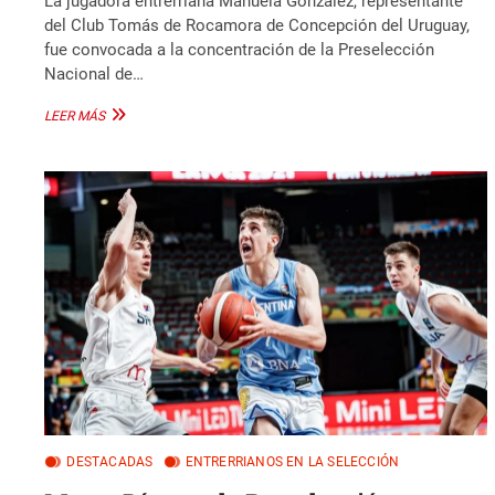
La jugadora entrerriana Manuela González, representante
del Club Tomás de Rocamora de Concepción del Uruguay,
fue convocada a la concentración de la Preselección
Nacional de…
MANUELA
LEER MÁS
GONZÁLEZ
EN
LA
PRESELECCIÓN
NACIONAL
3×3
DESTACADAS
ENTRERRIANOS EN LA SELECCIÓN