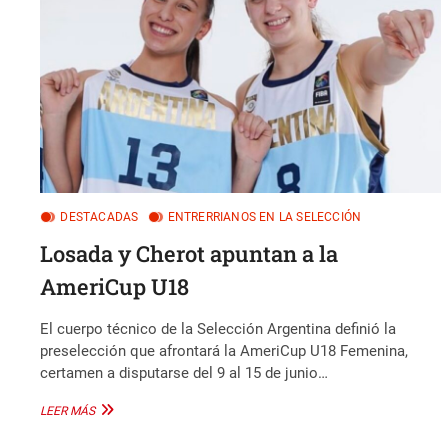
LOS
JJ.OO.
DE
LA
JUVENTUD
2026
DESTACADAS
ENTRERRIANOS EN LA SELECCIÓN
Losada y Cherot apuntan a la
AmeriCup U18
El cuerpo técnico de la Selección Argentina definió la
preselección que afrontará la AmeriCup U18 Femenina,
certamen a disputarse del 9 al 15 de junio…
LOSADA
LEER MÁS
Y
CHEROT