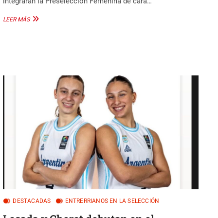
integrarán la Preselección Femenina de cara…
ENTRERRIANAS
LEER MÁS
EN
LA
PRESELECCIÓN
FEMENINA
DE
MAYORES
DESTACADAS
ENTRERRIANOS EN LA SELECCIÓN