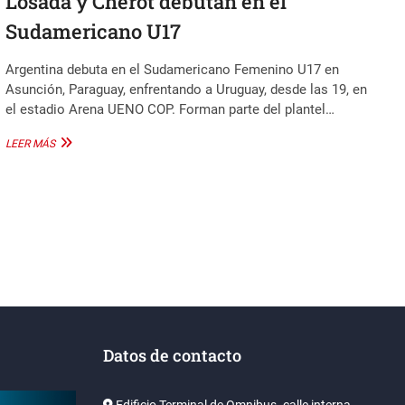
Losada y Cherot debutan en el
Sudamericano U17
Argentina debuta en el Sudamericano Femenino U17 en
Asunción, Paraguay, enfrentando a Uruguay, desde las 19, en
el estadio Arena UENO COP. Forman parte del plantel…
LOSADA
LEER MÁS
Y
CHEROT
DEBUTAN
EN
EL
SUDAMERICANO
U17
Datos de contacto