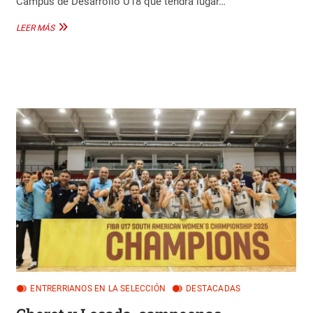
Campus de Desarrollo U18 que tendrá lugar…
PASCUAL
LEER MÁS
SANTINI
CONVOCADO
AL
CAMPUS
CAB
U18
ENTRERRIANOS EN LA SELECCIÓN
DESTACADAS