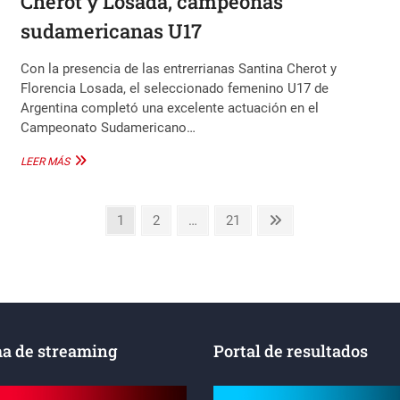
Cherot y Losada, campeonas
sudamericanas U17
Con la presencia de las entrerrianas Santina Cherot y
Florencia Losada, el seleccionado femenino U17 de
Argentina completó una excelente actuación en el
Campeonato Sudamericano…
CHEROT
LEER MÁS
Y
LOSADA,
CAMPEONAS
Page
Page
Page
Next
1
2
…
21
SUDAMERICANAS
page
U17
a de streaming
Portal de resultados