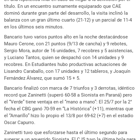
título. En un encuentro sumamente equiparado que CAE
dominó durante gran parte del desarrollo, la visita inclinó la
balanza con un gran último cuarto (21-12) y un parcial de 11-4
en los últimos seis minutos.
Bancario tuvo varios puntos alto en la noche destacándose
Mauro Cerone, con 21 puntos (9/13 de cancha) y 9 rebotes,
Sergio Mora, autor de 16 unidades, 7 recobres y 5 asistencias,
y Luciano Tantos, quien se despachó con 14 unidades y 9
recobres. En Estudiantes hubo productivas actuaciones de
Lisandro Caraballo, con 17 unidades y 12 tableros, y Joaquín
Fernández Álvarez, que sumó 15 + 5.
Bancario finalizó con marca de 7 triunfos y 3 derrotas, idéntico
record que Zaninetti (superó 60-58 a Sionista en Paraná) pero
el “Verde” tiene ventaja en el “mano a mano”: El 25/7 por la 2°
fecha el CBG ganó 70-59 en “La Histórica” (+11), mientras que
el “Amarillo” hizo lo propio el 13/8 por 69-62 (+7) en el estadio
Oscar Capurro.
Zaninetti tuvo que esforzarse hasta el último segundo para
superar a un aguerrido Sionista. El CJS tuvo la última bola para