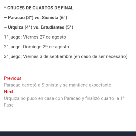
* CRUCES DE CUARTOS DE FINAL
– Paracao (3°) vs. Sionista (6°)
– Urquiza (4°) vs. Estudiantes (5°)
1° juego: Viernes 27 de agosto
2° juego: Domingo 29 de agosto
3° juego: Viernes 3 de septiembre (en caso de ser necesario)
Navegación
Previous
Previous
post:
Paracao derrotó a Sionista y se mantiene expectante
de
Next
Next
entradas
post:
Urquiza no pudo en casa con Paracao y finalizó cuarto la 1°
Fase