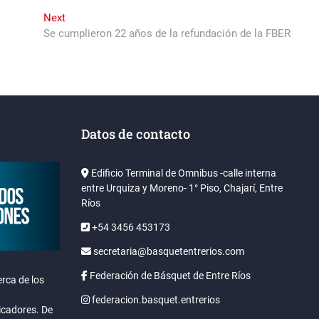
Next
Next
post:
Se cumplieron 22 años de la refundación de la FBER
Datos de contacto
Edificio Terminal de Omnibus -calle interna
entre Urquiza y Moreno- 1° Piso, Chajarí, Entre
Ríos
+54 3456 453173
secretaria@basquetentrerios.com
Federación de Básquet de Entre Ríos
rca de los
federacion.basquet.entrerios
icadores. De