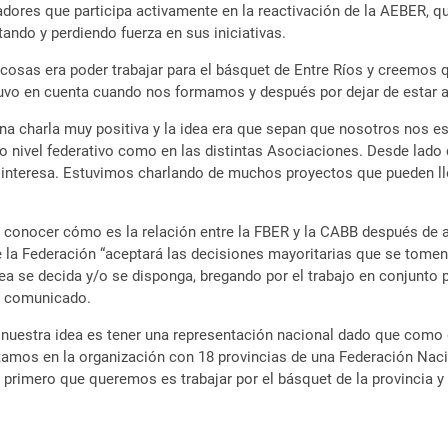
adores que participa activamente en la reactivación de la AEBER, 
tando y perdiendo fuerza en sus iniciativas.
osas era poder trabajar para el básquet de Entre Ríos y creemos q
uvo en cuenta cuando nos formamos y después por dejar de estar act
 una charla muy positiva y la idea era que sepan que nosotros nos
nto nivel federativo como en las distintas Asociaciones. Desde la
s interesa. Estuvimos charlando de muchos proyectos que pueden ll
 conocer cómo es la relación entre la FBER y la CABB después de al
 la Federación “aceptará las decisiones mayoritarias que se tomen
se decida y/o se disponga, bregando por el trabajo en conjunto por
un comunicado.
 nuestra idea es tener una representación nacional dado que como
tamos en la organización con 18 provincias de una Federación Naci
rimero que queremos es trabajar por el básquet de la provincia y p