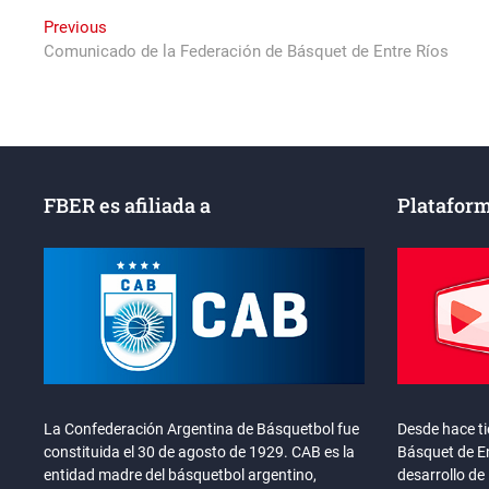
Navegación
Previous
Previous
post:
Comunicado de la Federación de Básquet de Entre Ríos
de
entradas
FBER es afiliada a
Plataform
La Confederación Argentina de Básquetbol fue
Desde hace t
constituida el 30 de agosto de 1929. CAB es la
Básquet de En
entidad madre del básquetbol argentino,
desarrollo de 