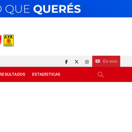
En vivo
facebook
twitter
instagram
RESULTADOS
ESTADÍSTICAS