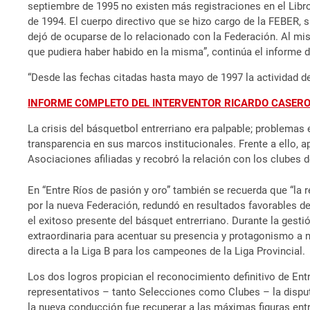
septiembre de 1995 no existen más registraciones en el Libr
de 1994. El cuerpo directivo que se hizo cargo de la FEBER, s
dejó de ocuparse de lo relacionado con la Federación. Al m
que pudiera haber habido en la misma”, continúa el informe 
“Desde las fechas citadas hasta mayo de 1997 la actividad de
INFORME COMPLETO DEL INTERVENTOR RICARDO CASER
La crisis del básquetbol entrerriano era palpable; problemas 
transparencia en sus marcos institucionales. Frente a ello, 
Asociaciones afiliadas y recobró la relación con los clubes de
En “Entre Ríos de pasión y oro” también se recuerda que “la 
por la nueva Federación, redundó en resultados favorables de
el exitoso presente del básquet entrerriano. Durante la gest
extraordinaria para acentuar su presencia y protagonismo a ni
directa a la Liga B para los campeones de la Liga Provincial.
Los dos logros propician el reconocimiento definitivo de Ent
representativos – tanto Selecciones como Clubes – la disput
la nueva conducción fue recuperar a las máximas figuras entr