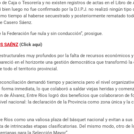
o de Caja o Tesorería y no existen registros de actas en el Libro 
i bien luego no fue confirmado por la D.I.P.J. no realizó ningún tip
ismo tiempo al haberse secuestrado y posteriormente rematado todo
de Casero Sáenz.
 la Federación fue nula y sin conducción”, prosigue.
OS SAÉNZ
(Click aquí)
estructurales muy profundos por la falta de recursos económicos y la
apareció en el horizonte una gestión democrática que transformó la 
 todo el territorio provincial.
reconciliación demandó tiempo y paciencia pero el nivel organizati
 forma inmediata, lo que colaboró a saldar viejas heridas y comenza
ión de Álvarez, Entre Ríos logró dos beneficios que colaboraron de 
vel nacional: la declaración de la Provincia como zona única y la c
re Ríos como una valiosa plaza del básquet nacional y evitan a sus
a de intrincadas etapas clasificatorias. Del mismo modo, otro de l
errianas para la Selección Mayor”.