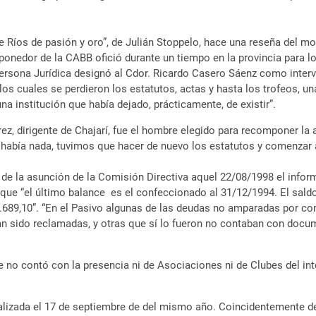
tre Ríos de pasión y oro”, de Julián Stoppelo, hace una reseña del 
nedor de la CABB ofició durante un tiempo en la provincia para l
ersona Jurídica designó al Cdor. Ricardo Casero Sáenz como interv
 los cuales se perdieron los estatutos, actas y hasta los trofeos, 
na institución que había dejado, prácticamente, de existir”.
rez, dirigente de Chajarí, fue el hombre elegido para recomponer la a
 había nada, tuvimos que hacer de nuevo los estatutos y comenzar a 
e la asunción de la Comisión Directiva aquel 22/08/1998 el infor
que “el último balance es el confeccionado al 31/12/1994. El saldo
1.689,10”. “En el Pasivo algunas de las deudas no amparadas por c
an sido reclamadas, y otras que sí lo fueron no contaban con doc
 no contó con la presencia ni de Asociaciones ni de Clubes del inte
inalizada el 17 de septiembre de del mismo año. Coincidentemente 