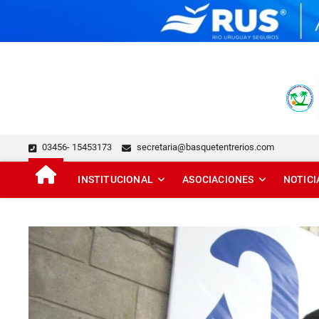
Skip
to
content
FEDERACIÓN DE BÁSQUE
DESDE 1929 JUNTO AL BÁSQUET PROVINCIAL
03456- 15453173
secretaria@basquetentrerios.com
INSTITUCIONAL
ASOCIACIONES
NOTICI