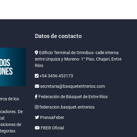
Datos de contacto
Edificio Terminal de Omnibus -calle interna
entre Urquiza y Moreno- 1° Piso, Chajarí, Entre
Ríos
+54 3456 453173
secretaria@basquetentrerios.com
Federación de Básquet de Entre Ríos
rca de los
federacion.basquet.entrerios
icadores. De
PrensaFeber
tal
osiciones de
FBER Oficial
ategorías