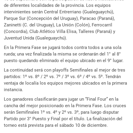
de diferentes localidades de la provincia. Los equipos
intervinientes serán Central Entrerriano (Gualeguaychú),
Parque Sur (Concepción del Uruguay), Paracao (Paraná),
Zaninetti (C. del Uruguay), La Unión (Colón), Ferrocarril
(Concordia), Club Atlético Villa Elisa, Talleres (Paraná) y
Juventud Unida (Gualeguaychú).
En la Primera Fase se jugará todos contra todos a una sola
rueda; una vez finalizada la misma se ordenarán del 1° al 8°
puesto quedando eliminado el equipo ubicado en el 9° lugar.
La continuidad será con playoffs Semifinales al mejor de tres
partidos: 1º vs. 8º / 2º vs. 7º / 3º vs. 6º / 4º vs. 5º. Tendrán
ventaja de localía los equipos mejores ubicados en la primera
instancia.
Los ganadores clasificarán para jugar un “Final Four” en la
cancha del mejor posicionado en la Primera Fase. Los cruces
serán Semifinales 1º vs. 4º y 2º vs. 3º, para luego disputar
Partido por 3° Puesto y Final por el título. La finalización del
torneo está prevista para el sábado 10 de diciembre.