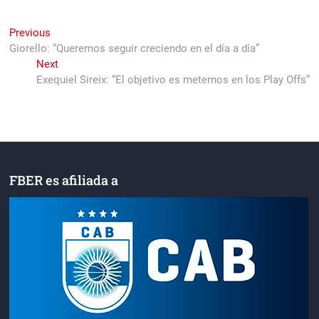
Navegación
Previous
Previous
post:
Giorello: “Queremos seguir creciendo en el día a día”
de
Next
Next
entradas
post:
Exequiel Sireix: “El objetivo es meternos en los Play Offs”
FBER es afiliada a