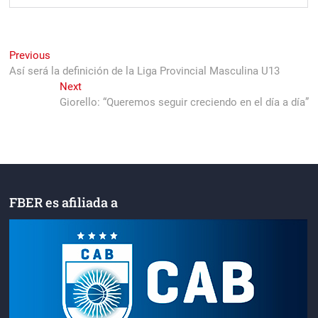
Navegación
Previous
Previous
post:
Así será la definición de la Liga Provincial Masculina U13
de
Next
Next
entradas
post:
Giorello: “Queremos seguir creciendo en el día a día”
FBER es afiliada a