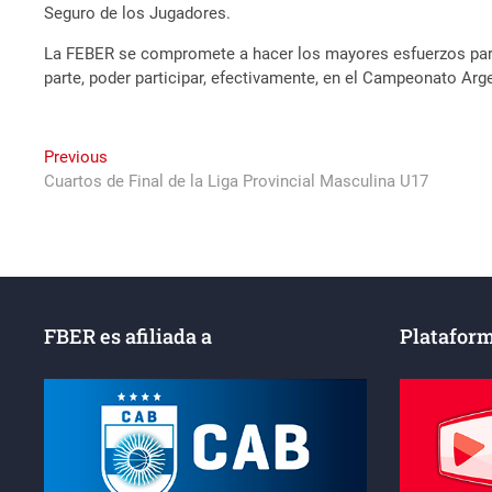
Seguro de los Jugadores.
La FEBER se compromete a hacer los mayores esfuerzos para
parte, poder participar, efectivamente, en el Campeonato Ar
Navegación
Previous
Previous
post:
Cuartos de Final de la Liga Provincial Masculina U17
de
entradas
FBER es afiliada a
Plataform