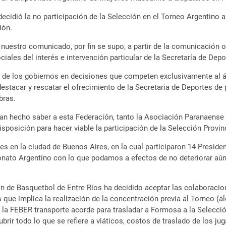
cidió la no participación de la Selección en el Torneo Argentino a
ión.
 nuestro comunicado, por fin se supo, a partir de la comunicación o
les del interés e intervención particular de la Secretaría de Depor
n de los gobiernos en decisiones que competen exclusivamente al á
stacar y rescatar el ofrecimiento de la Secretaria de Deportes de p
bras.
han hecho saber a esta Federación, tanto la Asociación Paranaens
osición para hacer viable la participación de la Selección Provinc
es en la ciudad de Buenos Aires, en la cual participaron 14 Preside
nato Argentino con lo que podamos a efectos de no deteriorar aún
ión de Basquetbol de Entre Ríos ha decidido aceptar las colaboraci
ue implica la realización de la concentración previa al Torneo (al
la FEBER transporte acorde para trasladar a Formosa a la Selecció
ubrir todo lo que se refiere a viáticos, costos de traslado de los j