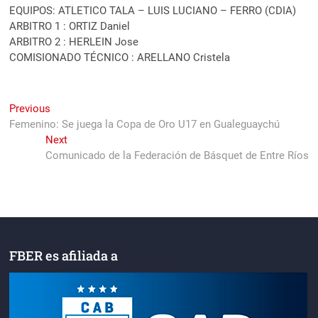
EQUIPOS: ATLETICO TALA – LUIS LUCIANO – FERRO (CDIA)
ARBITRO 1 : ORTIZ Daniel
ARBITRO 2 : HERLEIN Jose
COMISIONADO TÉCNICO : ARELLANO Cristela
Navegación
Previous
Previous
post:
Femenino: Se juega la Copa de Oro U17 en Gualeguaychú
de
Next
Next
entradas
post:
Comunicado de la Federación de Básquet de Entre Ríos
FBER es afiliada a