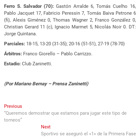
Ferro S. Salvador (70):
Gastón Arralde 6, Tomás Cuelho 16,
Pablo Jacquet 17, Fabricio Peressin 7, Tomás Baiva Petrone 6
(fi), Alexis Giménez 0, Thomas Wagner 2, Franco González 0,
Christian Gerard 11 (c), Ignacio Marmet 5, Nicolás Noir 0. DT:
Jorge Quintana.
Parciales:
18-15, 13-20 (31-35); 20-16 (51-51), 27-19 (78-70)
Árbitros:
Franco Giorello – Pablo Carrizzo.
Estadio:
Club Zaninetti.
(Por Mariano Bernay – Prensa Zaninetti)
Navegación
Previous
Previous
post:
“Queremos demostrar que estamos para jugar este tipo de
de
torneos”
entradas
Next
Next
post:
Sportivo se aseguró el «1» de la Primera Fase