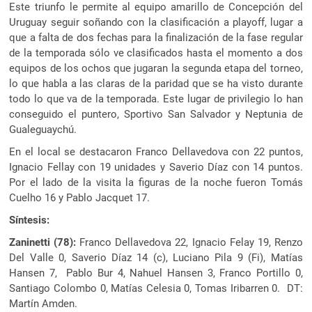
Este triunfo le permite al equipo amarillo de Concepción del
Uruguay seguir soñando con la clasificación a playoff, lugar a
que a falta de dos fechas para la finalización de la fase regular
de la temporada sólo ve clasificados hasta el momento a dos
equipos de los ochos que jugaran la segunda etapa del torneo,
lo que habla a las claras de la paridad que se ha visto durante
todo lo que va de la temporada. Este lugar de privilegio lo han
conseguido el puntero, Sportivo San Salvador y Neptunia de
Gualeguaychú.
En el local se destacaron Franco Dellavedova con 22 puntos,
Ignacio Fellay con 19 unidades y Saverio Díaz con 14 puntos.
Por el lado de la visita la figuras de la noche fueron Tomás
Cuelho 16 y Pablo Jacquet 17.
Síntesis:
Zaninetti (78):
Franco Dellavedova 22, Ignacio Felay 19, Renzo
Del Valle 0, Saverio Díaz 14 (c), Luciano Pila 9 (Fi), Matías
Hansen 7, Pablo Bur 4, Nahuel Hansen 3, Franco Portillo 0,
Santiago Colombo 0, Matías Celesia 0, Tomas Iribarren 0. DT:
Martín Amden.