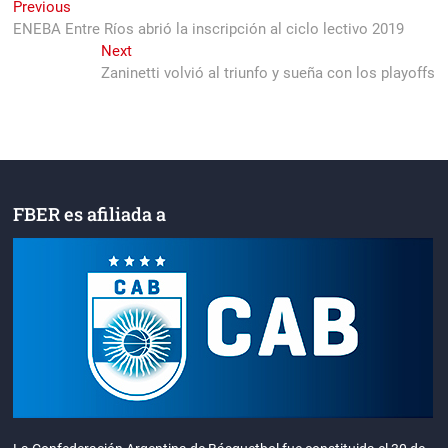
Navegación
Previous
Previous
post:
ENEBA Entre Ríos abrió la inscripción al ciclo lectivo 2019
de
Next
Next
entradas
post:
Zaninetti volvió al triunfo y sueña con los playoffs
FBER es afiliada a