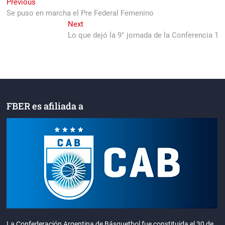
Navegación
Previous
Previous
post:
Se puso en marcha el Pre Federal Femenino
de
Next
Next
entradas
post:
Lo que dejó la 9° jornada de la Conferencia 1
FBER es afiliada a
La Confederación Argentina de Básquetbol fue constituida el 30 de