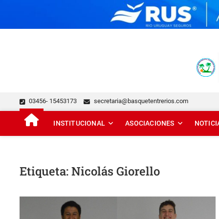
Skip
to
content
FEDERACIÓN DE BÁSQUE
DESDE 1929 JUNTO AL BÁSQUET PROVINCIAL
03456- 15453173
secretaria@basquetentrerios.com
INSTITUCIONAL
ASOCIACIONES
NOTICI
Etiqueta:
Nicolás Giorello