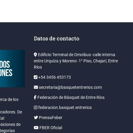
Datos de contacto
Edificio Terminal de Omnibus -calle interna
entre Urquiza y Moreno- 1° Piso, Chajarí, Entre
Ríos
+54 3456 453173
secretaria@basquetentrerios.com
Federación de Básquet de Entre Ríos
rca de los
federacion.basquet.entrerios
icadores. De
PrensaFeber
tal
osiciones de
FBER Oficial
ategorías