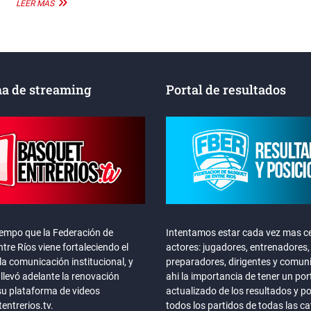
ENTRE
LEER MÁS
RÍOS
TERMINÓ
COMO
EL
MEJOR
DE
a de streaming
Portal de resultados
LA
PRIMERA
FASE
iempo que la Federación de
Intentamos estar cada vez mas ce
tre Ríos viene fortaleciendo el
actores: jugadores, entrenadores,
la comunicación institucional, y
preparadores, dirigentes y comun
llevó adelante la renovación
ahi la importancia de tener un por
su plataforma de videos
actualizado de los resultados y p
ntrerios.tv.
todos los partidos de todas las c