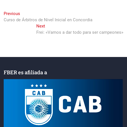
Navegación
Previous
Previous
post:
Curso de Árbitros de Nivel Inicial en Concordia
de
Next
Next
entradas
post:
Frei: «Vamos a dar todo para ser campeones»
FBER es afiliada a