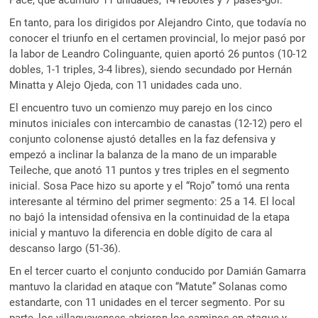
En tanto, para los dirigidos por Alejandro Cinto, que todavía no
conocer el triunfo en el certamen provincial, lo mejor pasó por
la labor de Leandro Colinguante, quien aportó 26 puntos (10-12
dobles, 1-1 triples, 3-4 libres), siendo secundado por Hernán
Minatta y Alejo Ojeda, con 11 unidades cada uno.
El encuentro tuvo un comienzo muy parejo en los cinco
minutos iniciales con intercambio de canastas (12-12) pero el
conjunto colonense ajustó detalles en la faz defensiva y
empezó a inclinar la balanza de la mano de un imparable
Teileche, que anotó 11 puntos y tres triples en el segmento
inicial. Sosa Pace hizo su aporte y el “Rojo” tomó una renta
interesante al término del primer segmento: 25 a 14. El local
no bajó la intensidad ofensiva en la continuidad de la etapa
inicial y mantuvo la diferencia en doble dígito de cara al
descanso largo (51-36).
En el tercer cuarto el conjunto conducido por Damián Gamarra
mantuvo la claridad en ataque con “Matute” Solanas como
estandarte, con 11 unidades en el tercer segmento. Por su
parte, los villaguayenses abrieron los caminos en ataque y