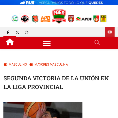
Skip
to
content
FEDERACIÓN DE BÁSQUET
DESDE 1929 JUNTO AL BÁSQUET PROVINCIAL
facebook
twitter
instagram
DE ENTRE RÍOS
MASCULINO
MAYORES MASCULINA
SEGUNDA VICTORIA DE LA UNIÓN EN
LA LIGA PROVINCIAL