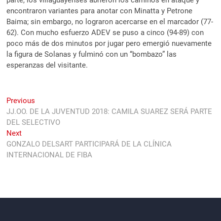
encontraron variantes para anotar con Minatta y Petrone
Baima; sin embargo, no lograron acercarse en el marcador (77-
62). Con mucho esfuerzo ADEV se puso a cinco (94-89) con
poco más de dos minutos por jugar pero emergió nuevamente
la figura de Solanas y fulminó con un “bombazo” las
esperanzas del visitante.
Navegación
Previous
Previous
post:
JJ.OO. DE LA JUVENTUD 2018: CAMILA SUAREZ SERÁ PARTE
de
DEL SELECTIVO
entradas
Next
Next
post:
GONZALO DELSART PARTICIPARÁ DE LA CLÍNICA
INTERNACIONAL DE FIBA