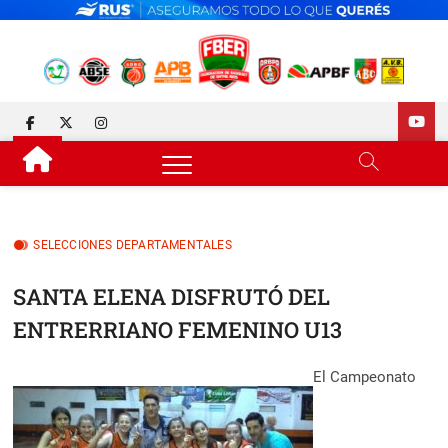
Skip
to
content
FEDERACIÓN DE BÁSQUET
DESDE 1929 JUNTO AL BÁSQUET PROVINCIAL
facebook
twitter
instagram
DE ENTRE RÍOS
SELECCIONES DEPARTAMENTALES
SANTA ELENA DISFRUTÓ DEL
ENTRERRIANO FEMENINO U13
El Campeonato