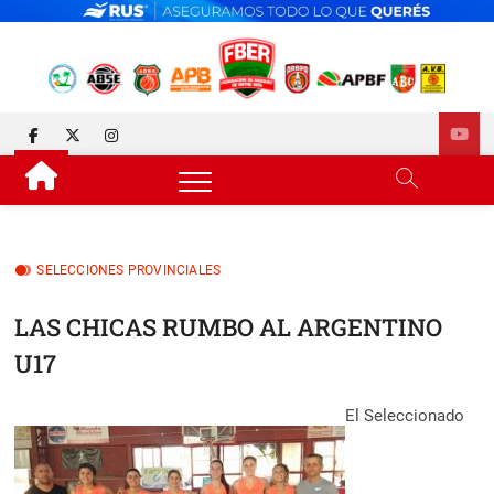
Skip
to
content
FEDERACIÓN DE BÁSQUET
DESDE 1929 JUNTO AL BÁSQUET PROVINCIAL
facebook
twitter
instagram
DE ENTRE RÍOS
SELECCIONES PROVINCIALES
LAS CHICAS RUMBO AL ARGENTINO
U17
El Seleccionado