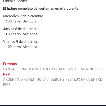
Ludmila Bordet.
El fixture completo del certamen es el siguiente:
Miércoles 7 de diciembre
17.30 hs vs. San Luis
Jueves 8 de diciembre
13.30 hs vs. Misiones
Viernes 9 de diciembre
11.00 hs vs. Mendoza
Navegación
Previous
Previous
post:
SANTA ELENA DISFRUTÓ DEL ENTRERRIANO FEMENINO U13
de
Next
Next
entradas
post:
ARGENTINO FEMENINO U17: DEBUT Y FESTEJO PARA ENTRE
RÍOS