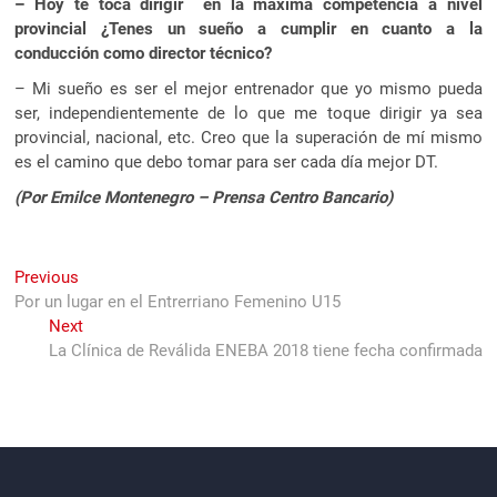
– Hoy te toca dirigir en la máxima competencia a nivel
provincial ¿Tenes un sueño a cumplir en cuanto a la
conducción como director técnico?
– Mi sueño es ser el mejor entrenador que yo mismo pueda
ser, independientemente de lo que me toque dirigir ya sea
provincial, nacional, etc. Creo que la superación de mí mismo
es el camino que debo tomar para ser cada día mejor DT.
(Por Emilce Montenegro – Prensa Centro Bancario)
Navegación
Previous
Previous
post:
Por un lugar en el Entrerriano Femenino U15
de
Next
Next
entradas
post:
La Clínica de Reválida ENEBA 2018 tiene fecha confirmada