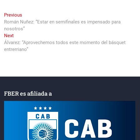
Navegación
Previous
Previous
post:
Román Nuñez: “Estar en semifinales es impensado para
de
nosotros”
entradas
Next
Next
post:
Álvarez: “Aprovechemos todos este momento del básquet
entrerriano”
FBER es afiliada a