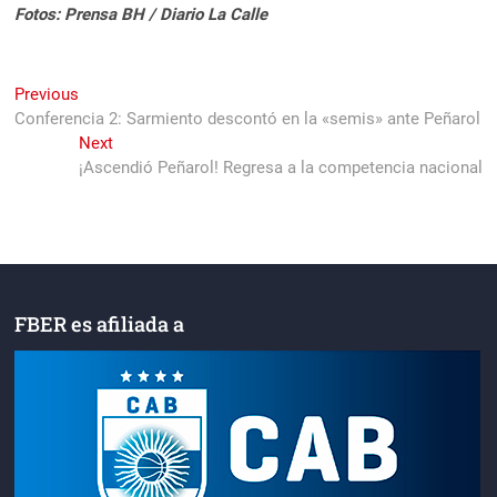
Fotos: Prensa BH / Diario La Calle
Navegación
Previous
Previous
post:
Conferencia 2: Sarmiento descontó en la «semis» ante Peñarol
de
Next
Next
entradas
post:
¡Ascendió Peñarol! Regresa a la competencia nacional
FBER es afiliada a