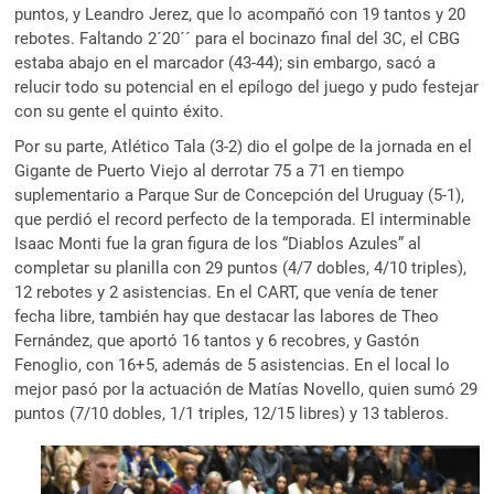
puntos, y Leandro Jerez, que lo acompañó con 19 tantos y 20
rebotes. Faltando 2´20´´ para el bocinazo final del 3C, el CBG
estaba abajo en el marcador (43-44); sin embargo, sacó a
relucir todo su potencial en el epílogo del juego y pudo festejar
con su gente el quinto éxito.
Por su parte, Atlético Tala (3-2) dio el golpe de la jornada en el
Gigante de Puerto Viejo al derrotar 75 a 71 en tiempo
suplementario a Parque Sur de Concepción del Uruguay (5-1),
que perdió el record perfecto de la temporada. El interminable
Isaac Monti fue la gran figura de los “Diablos Azules” al
completar su planilla con 29 puntos (4/7 dobles, 4/10 triples),
12 rebotes y 2 asistencias. En el CART, que venía de tener
fecha libre, también hay que destacar las labores de Theo
Fernández, que aportó 16 tantos y 6 recobres, y Gastón
Fenoglio, con 16+5, además de 5 asistencias. En el local lo
mejor pasó por la actuación de Matías Novello, quien sumó 29
puntos (7/10 dobles, 1/1 triples, 12/15 libres) y 13 tableros.