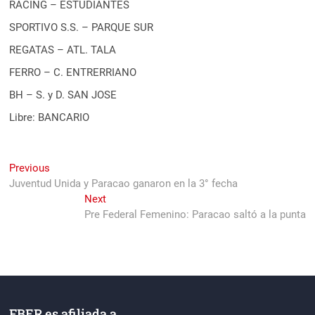
RACING – ESTUDIANTES
SPORTIVO S.S. – PARQUE SUR
REGATAS – ATL. TALA
FERRO – C. ENTRERRIANO
BH – S. y D. SAN JOSE
Libre: BANCARIO
Navegación
Previous
Previous
post:
Juventud Unida y Paracao ganaron en la 3° fecha
de
Next
Next
entradas
post:
Pre Federal Femenino: Paracao saltó a la punta
FBER es afiliada a