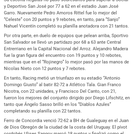
y Deportivo San José por 77 a 62 en el estadio Juan José
Garro. Nuevamente Pedro Amoros Rittel fue lo mejor del
“Celeste” con 20 puntos y 9 rebotes, en tanto, para “Sanjo”
Nahuel Vicentín completó su planilla anotadora con 21 tantos.
Por otra parte, en duelo de equipos que pelean arriba, Sportivo
San Salvador se llevó un partidazo por 68 a 63 ante Central
Entrerriano en la Capital Nacional del Arroz. Alejandro Madera
fue la gran figura del encuentro con 19 puntos y 10 rebotes,
mientras que en el “Rojinegro” lo mejor pasó por las manos de
Nicolas Nieto con 12 puntos y 7 rebotes.
En tanto, Racing metió un triunfazo en su estadio “Antonio
Domingo Giusto” al batir 82-72 a Atlético Tala. Gian Franco
Nicotra, con 22 unidades, y Francisco Del Canto, con 21,
fueron los mejores del conjunto dirigido por Diego Lifschitz, en
tanto que Ángelo Sasso brilló en los “Diablos Azules”
completando su planilla con 22 tantos.
Ferro de Concordia venció 72-62 a BH de Gualeguay en el Juan
de Dios Obregón de la ciudad de la costa del Uruguay. El pívot
cordobés Ulises Sangoy marcó 18 puntos y finalizó como el