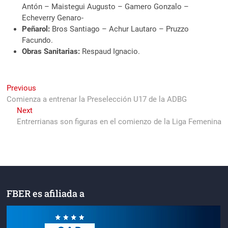
Antón – Maistegui Augusto – Gamero Gonzalo –
Echeverry Genaro-
Peñarol:
Bros Santiago – Achur Lautaro – Pruzzo
Facundo.
Obras Sanitarias:
Respaud Ignacio.
Navegación
Previous
Previous
post:
Comienza a entrenar la Preselección U17 de la ADBG
de
Next
Next
entradas
post:
Entrerrianas son figuras en el comienzo de la Liga Femenina
FBER es afiliada a