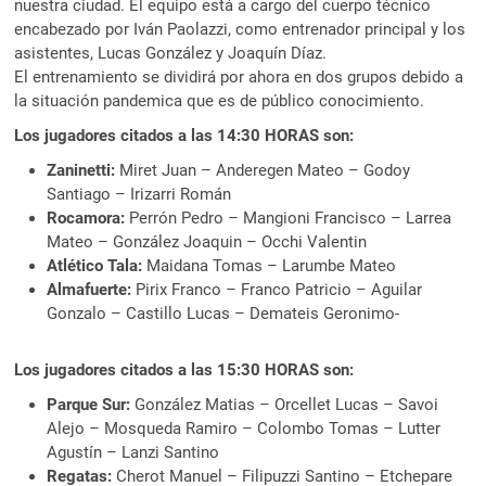
nuestra ciudad. El equipo está a cargo del cuerpo técnico
encabezado por Iván Paolazzi, como entrenador principal y los
asistentes, Lucas González y Joaquín Díaz.
El entrenamiento se dividirá por ahora en dos grupos debido a
la situación pandemica que es de público conocimiento.
Los jugadores citados a las 14:30 HORAS son:
Zaninetti:
Miret Juan – Anderegen Mateo – Godoy
Santiago – Irizarri Román
Rocamora:
Perrón Pedro – Mangioni Francisco – Larrea
Mateo – González Joaquin – Occhi Valentin
Atlético Tala:
Maidana Tomas – Larumbe Mateo
Almafuerte:
Pirix Franco – Franco Patricio – Aguilar
Gonzalo – Castillo Lucas – Demateis Geronimo-
Los jugadores citados a las 15:30 HORAS son:
Parque Sur:
González Matias – Orcellet Lucas – Savoi
Alejo – Mosqueda Ramiro – Colombo Tomas – Lutter
Agustín – Lanzi Santino
Regatas:
Cherot Manuel – Filipuzzi Santino – Etchepare