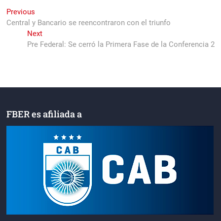
Navegación
Previous
Previous
post:
Central y Bancario se reencontraron con el triunfo
de
Next
Next
entradas
post:
Pre Federal: Se cerró la Primera Fase de la Conferencia 2
FBER es afiliada a