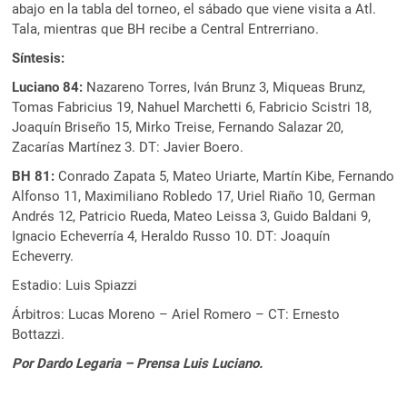
abajo en la tabla del torneo, el sábado que viene visita a Atl.
Tala, mientras que BH recibe a Central Entrerriano.
Síntesis:
Luciano 84:
Nazareno Torres, Iván Brunz 3, Miqueas Brunz,
Tomas Fabricius 19, Nahuel Marchetti 6, Fabricio Scistri 18,
Joaquín Briseño 15, Mirko Treise, Fernando Salazar 20,
Zacarías Martínez 3. DT: Javier Boero.
BH 81:
Conrado Zapata 5, Mateo Uriarte, Martín Kibe, Fernando
Alfonso 11, Maximiliano Robledo 17, Uriel Riaño 10, German
Andrés 12, Patricio Rueda, Mateo Leissa 3, Guido Baldani 9,
Ignacio Echeverría 4, Heraldo Russo 10. DT: Joaquín
Echeverry.
Estadio: Luis Spiazzi
Árbitros: Lucas Moreno – Ariel Romero – CT: Ernesto
Bottazzi.
Por Dardo Legaria – Prensa Luis Luciano.