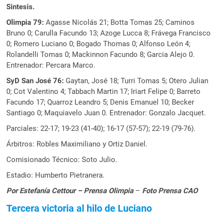
Sintesis.
Olimpia 79:
Agasse Nicolás 21; Botta Tomas 25; Caminos
Bruno 0; Carulla Facundo 13; Azoge Lucca 8; Frávega Francisco
0; Romero Luciano 0; Bogado Thomas 0; Alfonso León 4;
Rolandelli Tomas 0; Mackinnon Facundo 8; Garcia Alejo 0.
Entrenador: Percara Marco.
SyD San José 76:
Gaytan, José 18; Turri Tomas 5; Otero Julian
0; Cot Valentino 4; Tabbach Martin 17; Iriart Felipe 0; Barreto
Facundo 17; Quarroz Leandro 5; Denis Emanuel 10; Becker
Santiago 0; Maquiavelo Juan 0. Entrenador: Gonzalo Jacquet.
Parciales: 22-17; 19-23 (41-40); 16-17 (57-57); 22-19 (79-76).
Árbitros: Robles Maximiliano y Ortiz Daniel.
Comisionado Técnico: Soto Julio.
Estadio: Humberto Pietranera.
Por Estefanía Cettour – Prensa Olimpia
–
Foto Prensa CAO
Tercera victoria al hilo de Luciano