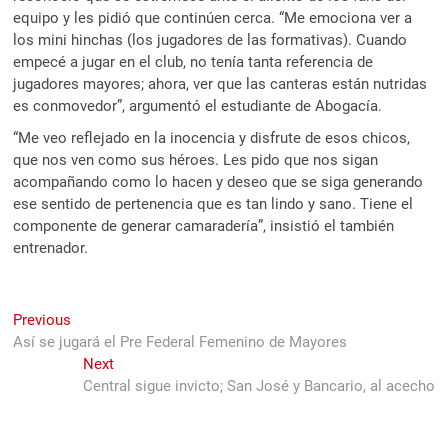
equipo y les pidió que continúen cerca. “Me emociona ver a
los mini hinchas (los jugadores de las formativas). Cuando
empecé a jugar en el club, no tenía tanta referencia de
jugadores mayores; ahora, ver que las canteras están nutridas
es conmovedor”, argumentó el estudiante de Abogacía.
“Me veo reflejado en la inocencia y disfrute de esos chicos,
que nos ven como sus héroes. Les pido que nos sigan
acompañando como lo hacen y deseo que se siga generando
ese sentido de pertenencia que es tan lindo y sano. Tiene el
componente de generar camaradería”, insistió el también
entrenador.
Navegación
Previous
Previous
post:
Así se jugará el Pre Federal Femenino de Mayores
de
Next
Next
entradas
post:
Central sigue invicto; San José y Bancario, al acecho