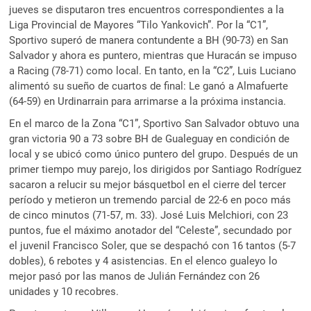
jueves se disputaron tres encuentros correspondientes a la
Liga Provincial de Mayores “Tilo Yankovich”. Por la “C1”,
Sportivo superó de manera contundente a BH (90-73) en San
Salvador y ahora es puntero, mientras que Huracán se impuso
a Racing (78-71) como local. En tanto, en la “C2”, Luis Luciano
alimentó su sueño de cuartos de final: Le ganó a Almafuerte
(64-59) en Urdinarrain para arrimarse a la próxima instancia.
En el marco de la Zona “C1”, Sportivo San Salvador obtuvo una
gran victoria 90 a 73 sobre BH de Gualeguay en condición de
local y se ubicó como único puntero del grupo. Después de un
primer tiempo muy parejo, los dirigidos por Santiago Rodríguez
sacaron a relucir su mejor básquetbol en el cierre del tercer
período y metieron un tremendo parcial de 22-6 en poco más
de cinco minutos (71-57, m. 33). José Luis Melchiori, con 23
puntos, fue el máximo anotador del “Celeste”, secundado por
el juvenil Francisco Soler, que se despachó con 16 tantos (5-7
dobles), 6 rebotes y 4 asistencias. En el elenco gualeyo lo
mejor pasó por las manos de Julián Fernández con 26
unidades y 10 recobres.