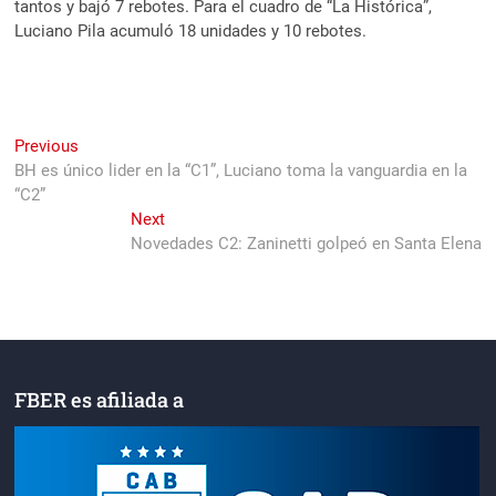
tantos y bajó 7 rebotes. Para el cuadro de “La Histórica”,
Luciano Pila acumuló 18 unidades y 10 rebotes.
Navegación
Previous
Previous
post:
BH es único lider en la “C1”, Luciano toma la vanguardia en la
de
“C2”
entradas
Next
Next
post:
Novedades C2: Zaninetti golpeó en Santa Elena
FBER es afiliada a