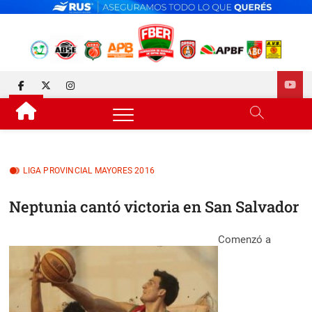
Skip
to
content
FEDERACIÓN DE BÁSQUET
DESDE 1929 JUNTO AL BÁSQUET PROVINCIAL
facebook
twitter
instagram
DE ENTRE RÍOS
LIGA PROVINCIAL MAYORES 2016
Neptunia cantó victoria en San Salvador
Comenzó a