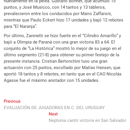
nuevamente en la pelea. Gustavo Bonnet, que acumuló 15
puntos, y José Musicco, con 14 tantos y 13 tableros,
prevalecieron entre los conducidos por Mario Zaffaroni,
mientras que Paulo Eckert hizo 17 unidades y bajó 12 rebotes
para “El Naranja”.
Por último, Zaninetti se hizo fuerte en el “Cilindro Amarillo” y
bajó a Olimpia de Paraná con una gran victoria 83 a 64. El
conjunto de “La Histórica” mostró lo mejor de su juego en el
último segmento (21-8) para obtener su primer festejo de la
presente instancia. Cristian Bertonchini tuvo una gran
actuación con 25 puntos, escoltado por Matías Hansen, que
aportó 18 tantos y 8 rebotes, en tanto que en el CAO Nicolás
Agasse fue el máximo anotador con 15 unidades.
Navegación
Previous
Previous
post:
EVALUACIÓN DE JUGADORAS EN C. DEL URUGUAY
de
Next
Next
entradas
post:
Neptunia cantó victoria en San Salvador