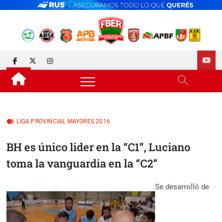
Skip
to
content
FEDERACIÓN DE BÁSQUET
DESDE 1929 JUNTO AL BÁSQUET PROVINCIAL
facebook
twitter
instagram
DE ENTRE RÍOS
LIGA PROVINCIAL MAYORES 2016
BH es único lider en la “C1”, Luciano
toma la vanguardia en la “C2”
Se desarrolló de