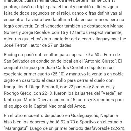
marcador, Julián Fernández, otra vez determinante con 17
puntos, clavó un triple para el local y cambió el liderazgo a
falta de doce segundos en el reloj, dando cifras definitivas al
encuentro. La visita tuvo la última bola en sus manos pero no
logró convertir. En el vencedor también se destacaron Manuel
Gómez y Jorge Recalde, con 16 y 12 tantos respectivamente,
mientras que el máximo anotador del elenco villaguayense fue
José Perroni, autor de 27 unidades.
Racing no pasó sobresaltos para superar 79 a 60 a Ferro de
San Salvador en condición de local en el “Antonio Giusto”. El
conjunto dirigido por Juan Carlos Cordatti disputó en un
excelente primer cuarto (25-10) y mantuvo la ventaja en doble
dígito en casi todo el desarrollo para cerrar el duelo con
tranquilidad. Diego Bernardi, con 22 puntos y 8 rebotes, y
Rodrigo Gieco, con 22+3, fueron los baluartes del “Verde”, en
tanto que Martín Chervo acumuló 15 tantos y 8 recobres para
el equipo de la Capital Nacional del Arroz.
En el otro encuentro disputado en Gualeguaychú, Neptunia
hizo bien los deberes y batió 92 a 73 a Sportivo en el estadio
“Marangatú”. Luego de un primer período desfavorable (22-24),