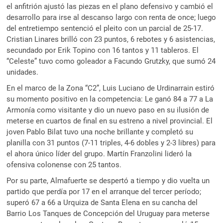
el anfitrión ajustó las piezas en el plano defensivo y cambió el
desarrollo para irse al descanso largo con renta de once; luego
del entretiempo sentenció el pleito con un parcial de 25-17.
Cristian Linares brilló con 23 puntos, 6 rebotes y 6 asistencias,
secundado por Erik Topino con 16 tantos y 11 tableros. El
“Celeste” tuvo como goleador a Facundo Grutzky, que sumó 24
unidades.
En el marco de la Zona “C2”, Luis Luciano de Urdinarrain estiró
su momento positivo en la competencia: Le ganó 84 a 77 a La
Armonía como visitante y dio un nuevo paso en su ilusión de
meterse en cuartos de final en su estreno a nivel provincial. El
joven Pablo Bilat tuvo una noche brillante y completó su
planilla con 31 puntos (7-11 triples, 4-6 dobles y 2-3 libres) para
el ahora único líder del grupo. Martín Franzolini lideró la
ofensiva colonense con 25 tantos.
Por su parte, Almafuerte se despertó a tiempo y dio vuelta un
partido que perdía por 17 en el arranque del tercer período;
superó 67 a 66 a Urquiza de Santa Elena en su cancha del
Barrio Los Tanques de Concepción del Uruguay para meterse