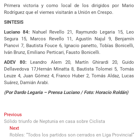
Primera victoria y como local de los dirigidos por Mario
Rodríguez que el viernes visitarán a Unión en Crespo.
SINTESIS
Luciano 84:
Nahuel Revello 21, Raymundo Legaria 15, Leo
Segura 15, Marcos Revello 11, Agustín Najul 9, Benjamín
Pianovi 7, Bautista Fouce 6, Ignacio panetto, Tobías Bonicelli,
Iván Brunz, Emiliano Perticari, Fausto Bonicelli.
ADEV 80:
Leandro Alem 20, Martín Ghirardi 20, Guido
Dellavedova 17,Hernán Minatta 8, Bautista Tolomei 5, Tomás
Leuze 4, Juan Gómez 4, Franco Huber 2, Tomás Aldaz, Lucas
Suárez, Damián Arabi.
(Por Dardo Legaria – Prensa Luciano / Foto: Horacio Roldán)
Navegación
Previous
Previous
post:
Sólido triunfo de Neptunia en casa sobre Ciclista
de
Next
Next
entradas
post:
Robles: “Todos los partidos son cerrados en Liga Provincial”