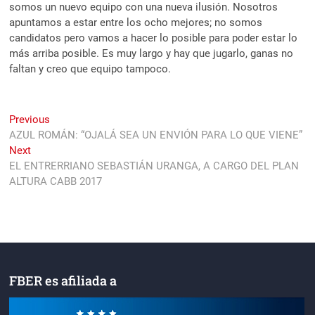
somos un nuevo equipo con una nueva ilusión. Nosotros
apuntamos a estar entre los ocho mejores; no somos
candidatos pero vamos a hacer lo posible para poder estar lo
más arriba posible. Es muy largo y hay que jugarlo, ganas no
faltan y creo que equipo tampoco.
Navegación
Previous
Previous
post:
AZUL ROMÁN: “OJALÁ SEA UN ENVIÓN PARA LO QUE VIENE”
de
Next
Next
entradas
post:
EL ENTRERRIANO SEBASTIÁN URANGA, A CARGO DEL PLAN
ALTURA CABB 2017
FBER es afiliada a