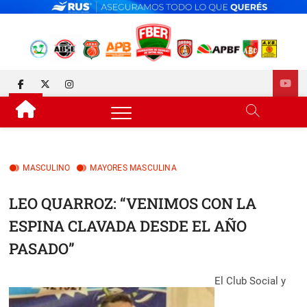
Skip
to
content
FEDERACIÓN DE BÁSQUET
DESDE 1929 JUNTO AL BÁSQUET PROVINCIAL
facebook
twitter
instagram
DE ENTRE RÍOS
MASCULINO
MAYORES MASCULINA
LEO QUARROZ: “VENIMOS CON LA
ESPINA CLAVADA DESDE EL AÑO
PASADO”
El Club Social y