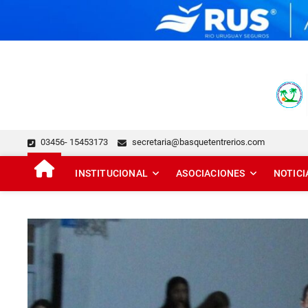
Skip
to
content
FEDERACIÓN DE BÁSQUE
DESDE 1929 JUNTO AL BÁSQUET PROVINCIAL
03456- 15453173
secretaria@basquetentrerios.com
INSTITUCIONAL
ASOCIACIONES
NOTICI