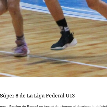
Súper 8 de La Liga Federal U13
guay
y
Rowing de Paraná
se jugará del viernes al domingo la defini