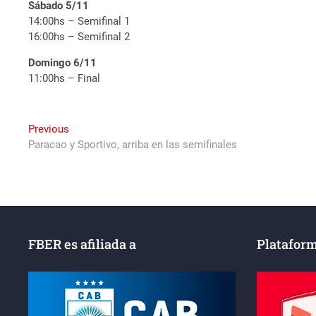
Sábado 5/11
14:00hs – Semifinal 1
16:00hs – Semifinal 2
Domingo 6/11
11:00hs – Final
Navegación
Previous
Previous
post:
Paracao y Sportivo, arriba en las semifinales
de
entradas
FBER es afiliada a
Plataform