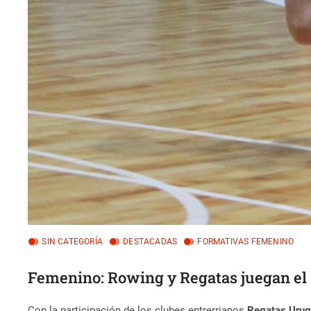
SIN CATEGORÍA
DESTACADAS
FORMATIVAS FEMENINO
Femenino: Rowing y Regatas juegan el 
Con la participación de los clubes entrerrianos
Regatas Uru