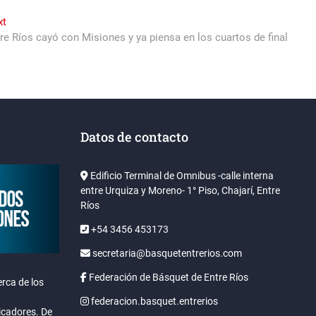
Next
xt
post:
re Ríos cayó con Misiones y ya piensa en los cuartos de final
Datos de contacto
Edificio Terminal de Omnibus -calle interna
entre Urquiza y Moreno- 1° Piso, Chajarí, Entre
Ríos
+54 3456 453173
secretaria@basquetentrerios.com
Federación de Básquet de Entre Ríos
rca de los
federacion.basquet.entrerios
icadores. De