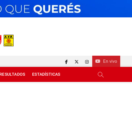
En vivo
facebook
twitter
instagram
RESULTADOS
ESTADÍSTICAS