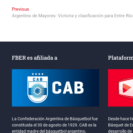
Navegación
Previous
Previous
post:
Argentino de Mayores: Victoria y clasificación para Entre Río
de
entradas
FBER es afiliada a
Plataform
La Confederación Argentina de Básquetbol fue
Desde hace t
constituida el 30 de agosto de 1929. CAB es la
Básquet de En
entidad madre del básquetbol argentino,
desarrollo de 