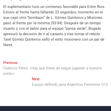
El suplementario tuvo un comienzo favorable para Entre Ríos.
Estuvo al frente hasta faltando 23 segundos, momento en el
que cayó otro “bombazo” de L. Gómez Quinteros y Misiones
pasó al frente por la mínima (93-94). Después de un tiempo
muerto y con el balón para el equipo “panza verde”, Bogado
apresuró la decisión de ir al canasto y tras tomar el rebote
Taiel Gómez Quinteros selló el éxito misionero con un par de
libres.
Navegación
Previous
Previous
post:
Federico Pérez: «Hay que tratar de seguir jugando a nuestro
de
estilo»
entradas
Next
Next
post:
Equipo definido para Argentino Femenino U13