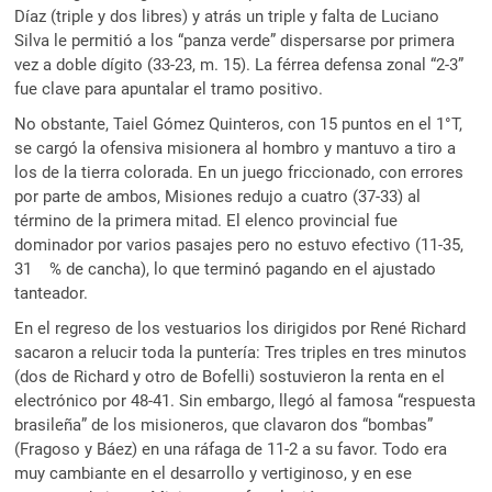
Díaz (triple y dos libres) y atrás un triple y falta de Luciano
Silva le permitió a los “panza verde” dispersarse por primera
vez a doble dígito (33-23, m. 15). La férrea defensa zonal “2-3”
fue clave para apuntalar el tramo positivo.
No obstante, Taiel Gómez Quinteros, con 15 puntos en el 1°T,
se cargó la ofensiva misionera al hombro y mantuvo a tiro a
los de la tierra colorada. En un juego friccionado, con errores
por parte de ambos, Misiones redujo a cuatro (37-33) al
término de la primera mitad. El elenco provincial fue
dominador por varios pasajes pero no estuvo efectivo (11-35,
31 % de cancha), lo que terminó pagando en el ajustado
tanteador.
En el regreso de los vestuarios los dirigidos por René Richard
sacaron a relucir toda la puntería: Tres triples en tres minutos
(dos de Richard y otro de Bofelli) sostuvieron la renta en el
electrónico por 48-41. Sin embargo, llegó al famosa “respuesta
brasileña” de los misioneros, que clavaron dos “bombas”
(Fragoso y Báez) en una ráfaga de 11-2 a su favor. Todo era
muy cambiante en el desarrollo y vertiginoso, y en ese