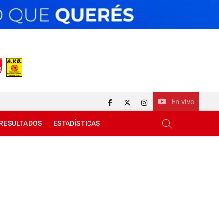
En vivo
facebook
twitter
instagram
RESULTADOS
ESTADÍSTICAS