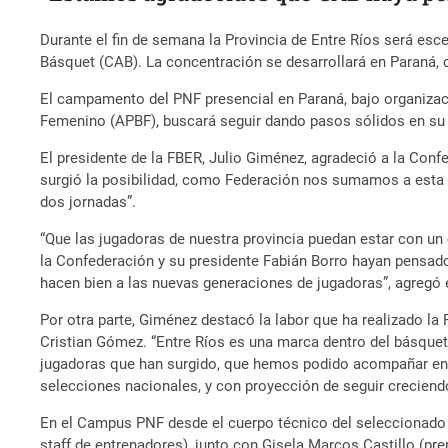
Durante el fin de semana la Provincia de Entre Ríos será es
Básquet (CAB). La concentración se desarrollará en Paraná, 
El campamento del PNF presencial en Paraná, bajo organizac
Femenino (APBF), buscará seguir dando pasos sólidos en su p
El presidente de la FBER, Julio Giménez, agradeció a la Con
surgió la posibilidad, como Federación nos sumamos a esta ini
dos jornadas”.
“Que las jugadoras de nuestra provincia puedan estar con un
la Confederación y su presidente Fabián Borro hayan pensad
hacen bien a las nuevas generaciones de jugadoras”, agregó e
Por otra parte, Giménez destacó la labor que ha realizado l
Cristian Gómez. “Entre Ríos es una marca dentro del básquet
jugadoras que han surgido, que hemos podido acompañar en su
selecciones nacionales, y con proyección de seguir creciendo
En el Campus PNF desde el cuerpo técnico del seleccionado 
staff de entrenadores), junto con Gisela Marcos Castillo (pre