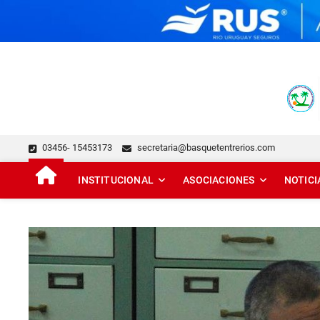
Skip
to
content
FEDERACIÓN DE BÁSQUE
DESDE 1929 JUNTO AL BÁSQUET PROVINCIAL
03456- 15453173
secretaria@basquetentrerios.com
INSTITUCIONAL
ASOCIACIONES
NOTICI