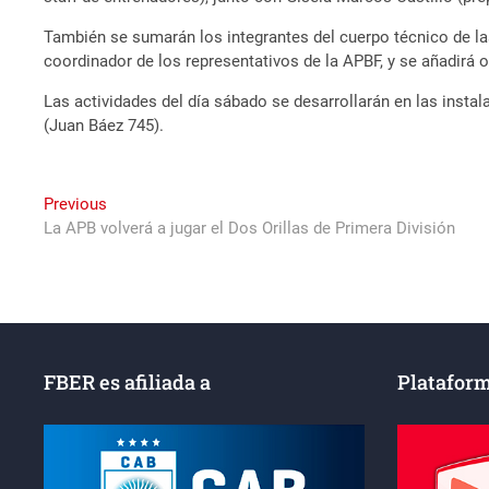
También se sumarán los integrantes del cuerpo técnico de la
coordinador de los representativos de la APBF, y se añadirá 
Las actividades del día sábado se desarrollarán en las insta
(Juan Báez 745).
Navegación
Previous
Previous
post:
La APB volverá a jugar el Dos Orillas de Primera División
de
entradas
FBER es afiliada a
Plataform