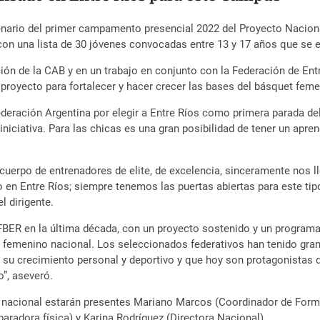
cenario del primer campamento presencial 2022 del Proyecto Nacion
con una lista de 30 jóvenes convocadas entre 13 y 17 años que se e
ión de la CAB y en un trabajo en conjunto con la Federación de En
royecto para fortalecer y hacer crecer las bases del básquet feme
federación Argentina por elegir a Entre Ríos como primera parada 
ciativa. Para las chicas es una gran posibilidad de tener un aprend
 cuerpo de entrenadores de elite, de excelencia, sinceramente nos
o en Entre Ríos; siempre tenemos las puertas abiertas para este t
l dirigente.
a FBER en la última década, con un proyecto sostenido y un program
 femenino nacional. Los seleccionados federativos han tenido gran
 crecimiento personal y deportivo y que hoy son protagonistas de
”, aseveró.
nacional estarán presentes Mariano Marcos (Coordinador de Formati
paradora física) y Karina Rodríguez (Directora Nacional).