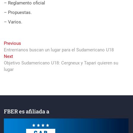
– Reglamento oficial
– Propuestas.
– Varios.
Navegación
Previous
Previous
post:
Entrerrianos buscan un lugar para el Sudamericano U18
de
Next
Next
entradas
post:
Objetivo Sudamericano U18: Cergneux y Tapari quieren su
lugar
FBER es afiliada a