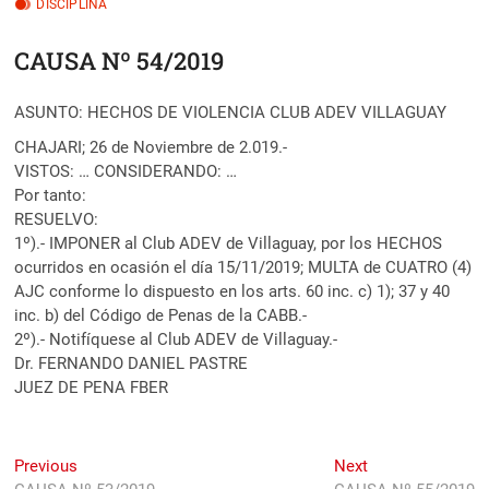
DISCIPLINA
CAUSA Nº 54/2019
ASUNTO: HECHOS DE VIOLENCIA CLUB ADEV VILLAGUAY
CHAJARI; 26 de Noviembre de 2.019.-
VISTOS: … CONSIDERANDO: …
Por tanto:
RESUELVO:
1º).- IMPONER al Club ADEV de Villaguay, por los HECHOS
ocurridos en ocasión el día 15/11/2019; MULTA de CUATRO (4)
AJC conforme lo dispuesto en los arts. 60 inc. c) 1); 37 y 40
inc. b) del Código de Penas de la CABB.-
2º).- Notifíquese al Club ADEV de Villaguay.-
Dr. FERNANDO DANIEL PASTRE
JUEZ DE PENA FBER
Navegación
Previous
Next
Previous
Next
post:
post: