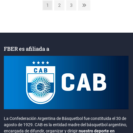
Paginación
Page
Page
Page
Next
1
2
3
page
de
entradas
FBER es afiliada a
La Confederación Argentina de Básquetbol fue constituida el 30 de
agosto de 1929. CAB es la entidad madre del básquetbol argentino,
encargada de difundir, organizar y dirigir
nuestro deporte en