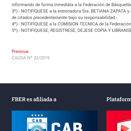
informando de forma inmediata a la Federación de Básquetbol
3º).- NOTIFIQUESE a la entrenadora Sra. BETIANA ZAPATA y s
de citados precedentemente bajo su responsabilidad.-
4º).- NOTIFIQUESE a la COMISION TECNICA de la Federación 
5º).- NOTIFIQUESE, REGISTRESE, DEJESE COPIA Y LIBRANS
Navegación
Previous
Previous
post:
CAUSA Nº 32/2019
de
entradas
FBER es afiliada a
Plataform