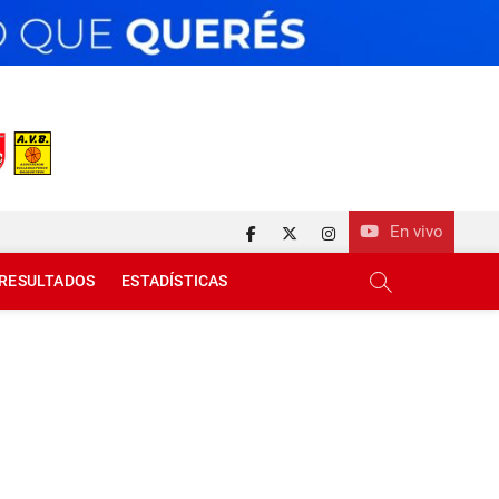
En vivo
facebook
twitter
instagram
RESULTADOS
ESTADÍSTICAS