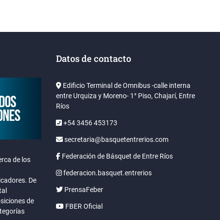
Datos de contacto
Edificio Terminal de Omnibus -calle interna
entre Urquiza y Moreno- 1° Piso, Chajarí, Entre
Ríos
+54 3456 453173
secretaria@basquetentrerios.com
Federación de Básquet de Entre Ríos
rca de los
federacion.basquet.entrerios
icadores. De
PrensaFeber
tal
osiciones de
FBER Oficial
ategorías