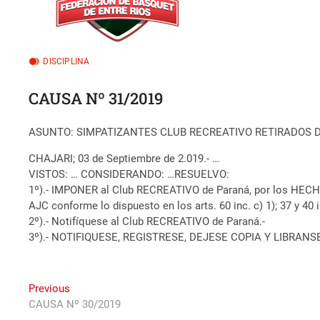
DISCIPLINA
CAUSA Nº 31/2019
ASUNTO: SIMPATIZANTES CLUB RECREATIVO RETIRADOS 
CHAJARI; 03 de Septiembre de 2.019.- …
VISTOS: … CONSIDERANDO: …RESUELVO:
1º).- IMPONER al Club RECREATIVO de Paraná, por los HECHOS
AJC conforme lo dispuesto en los arts. 60 inc. c) 1); 37 y 40
2º).- Notifíquese al Club RECREATIVO de Paraná.-
3º).- NOTIFIQUESE, REGISTRESE, DEJESE COPIA Y LIBRANS
Navegación
Previous
Previous
post:
CAUSA Nº 30/2019
de