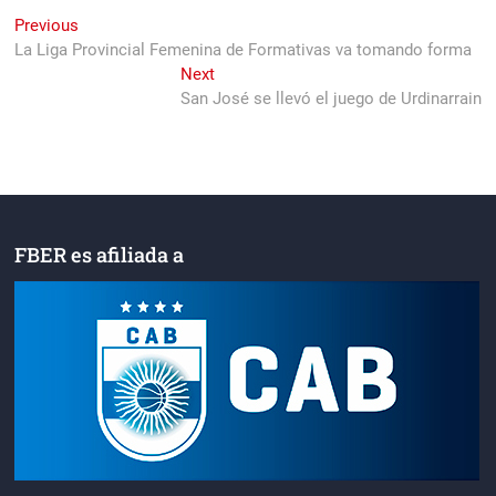
Navegación
Previous
Previous
post:
La Liga Provincial Femenina de Formativas va tomando forma
de
Next
Next
entradas
post:
San José se llevó el juego de Urdinarrain
FBER es afiliada a