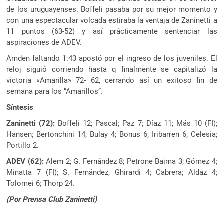
de los uruguayenses. Boffeli pasaba por su mejor momento y
con una espectacular volcada estiraba la ventaja de Zaninetti a
11 puntos (63-52) y así prácticamente sentenciar las
aspiraciones de ADEV.
Amden faltando 1:43 apostó por el ingreso de los juveniles. El
reloj siguió corriendo hasta q finalmente se capitalizó la
victoria «Amarilla» 72- 62, cerrando así un exitoso fin de
semana para los “Amarillos”.
Síntesis
Zaninetti (72):
Boffeli 12; Pascal; Paz 7; Díaz 11; Más 10 (FI);
Hansen; Bertonchini 14; Bulay 4; Bonus 6; Iribarren 6; Celesia;
Portillo 2.
ADEV (62):
Alem 2; G. Fernández 8; Petrone Baima 3; Gómez 4;
Minatta 7 (FI); S. Fernández; Ghirardi 4; Cabrera; Aldaz 4;
Tolomei 6; Thorp 24.
(Por Prensa Club Zaninetti)