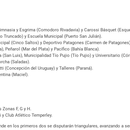
Gimnasia y Esgrima (Comodoro Rivadavia) y Carossi Básquet (Esque
co Truncado) y Escuela Municipal (Puerto San Julián).
icipal (Cinco Saltos) y Deportivo Patagones (Carmen de Patagones)
), Peñarol (Mar del Plata) y Pacífico (Bahía Blanca).
(San Luis), Municipalidad Tío Pujio (Tío Pujio) y Universitario (Có
orcha (Saladas).
ti (Concepción del Uruguay) y Talleres (Paraná).
entina (Maciel).
s Zonas F, G y H.
i y Club Atlético Temperley.
onde en los primeros dos se disputarán triangulares, avanzando a s