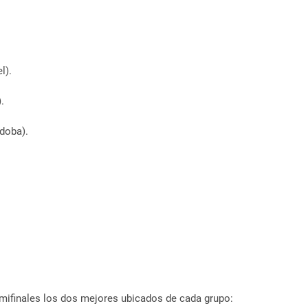
l).
.
rdoba).
emifinales los dos mejores ubicados de cada grupo: