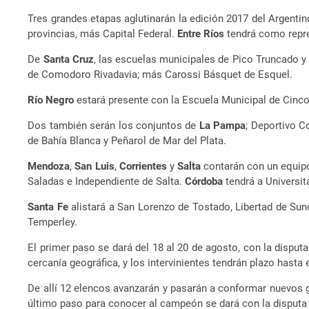
Tres grandes etapas aglutinarán la edición 2017 del Argenti
provincias, más Capital Federal.
Entre Ríos
tendrá como repre
De
Santa Cruz
, las escuelas municipales de Pico Truncado y
de Comodoro Rivadavia; más Carossi Básquet de Esquel.
Río Negro
estará presente con la Escuela Municipal de Cinc
Dos también serán los conjuntos de
La Pampa
; Deportivo C
de Bahía Blanca y Peñarol de Mar del Plata.
Mendoza
,
San Luis
,
Corrientes
y
Salta
contarán con un equipo
Saladas e Independiente de Salta.
Córdoba
tendrá a Universit
Santa Fe
alistará a San Lorenzo de Tostado, Libertad de Su
Temperley.
El primer paso se dará del 18 al 20 de agosto, con la disput
cercanía geográfica, y los intervinientes tendrán plazo hasta
De allí 12 elencos avanzarán y pasarán a conformar nuevos 
último paso para conocer al campeón se dará con la disputa 