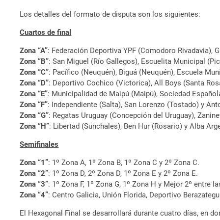
Los detalles del formato de disputa son los siguientes:
Cuartos de final
Zona “A”
: Federación Deportiva YPF (Comodoro Rivadavia), 
Zona “B”
: San Miguel (Río Gallegos), Escuelita Municipal (Pi
Zona “C”
: Pacífico (Neuquén), Biguá (Neuquén), Escuela Mun
Zona “D”
: Deportivo Cochico (Victorica), All Boys (Santa Rosa
Zona “E”
: Municipalidad de Maipú (Maipú), Sociedad Española 
Zona “F”
: Independiente (Salta), San Lorenzo (Tostado) y Ant
Zona “G”
: Regatas Uruguay (Concepción del Uruguay), Zaninet
Zona “H”
: Libertad (Sunchales), Ben Hur (Rosario) y Alba Arg
Semifinales
Zona “1”
: 1º Zona A, 1º Zona B, 1º Zona C y 2º Zona C.
Zona “2”
: 1º Zona D, 2º Zona D, 1º Zona E y 2º Zona E.
Zona “3”
: 1º Zona F, 1º Zona G, 1º Zona H y Mejor 2º entre la
Zona “4”
: Centro Galicia, Unión Florida, Deportivo Berazategu
El Hexagonal Final se desarrollará durante cuatro días, en d