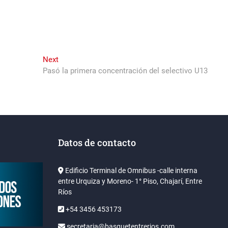
Next
Next
post:
Pasó la primera concentración del selectivo U13
Datos de contacto
Edificio Terminal de Omnibus -calle interna
entre Urquiza y Moreno- 1° Piso, Chajarí, Entre
Ríos
+54 3456 453173
secretaria@basquetentrerios.com