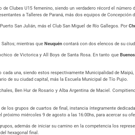
no de Clubes U15 femenino, siendo un verdadero récord el número de
sentantes a Talleres de Paraná, más dos equipos de Concepción de
 Puerto San Julián, más el Club San Miguel de Río Gallegos. Por
Ch
o Saltos; mientras que
Neuquén
contará con dos elencos de su ciuda
ochico de Victorica y All Boys de Santa Rosa. En tanto que
Buenos
 cada una, siendo estos respectivamente Municipalidad de Maipú, 
ario de su ciudad capital, más la Escuela Municipal de Tío Pujio.
nchales, Ben Hur de Rosario y Alba Argentina de Maciel. Compitien
a de los grupos de cuartos de final, instancia íntegramente dedica
 el próximo miércoles 9 de agosto a las 16:00hs, para acercar su of
grupos, además de iniciar su camino en la competencia los represe
del hexagonal final.