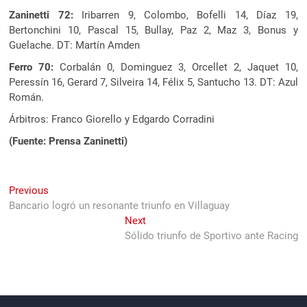
Zaninetti 72:
Iribarren 9, Colombo, Bofelli 14, Díaz 19,
Bertonchini 10, Pascal 15, Bullay, Paz 2, Maz 3, Bonus y
Guelache. DT: Martín Amden
Ferro 70:
Corbalán 0, Dominguez 3, Orcellet 2, Jaquet 10,
Peressín 16, Gerard 7, Silveira 14, Félix 5, Santucho 13. DT: Azul
Román.
Árbitros: Franco Giorello y Edgardo Corradini
(Fuente: Prensa Zaninetti)
Navegación
Previous
Previous
post:
Bancario logró un resonante triunfo en Villaguay
de
Next
Next
entradas
post:
Sólido triunfo de Sportivo ante Racing