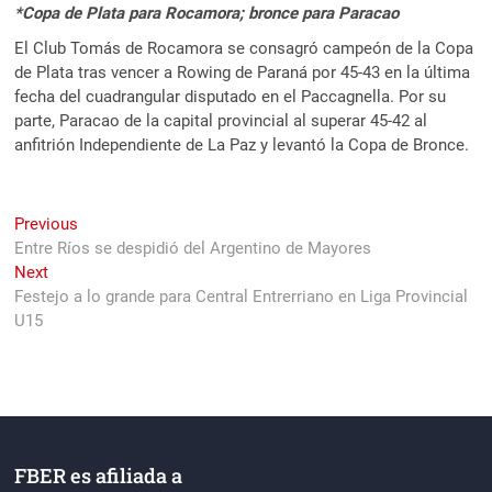
*Copa de Plata para Rocamora; bronce para Paracao
El Club Tomás de Rocamora se consagró campeón de la Copa
de Plata tras vencer a Rowing de Paraná por 45-43 en la última
fecha del cuadrangular disputado en el Paccagnella. Por su
parte, Paracao de la capital provincial al superar 45-42 al
anfitrión Independiente de La Paz y levantó la Copa de Bronce.
Navegación
Previous
Previous
post:
Entre Ríos se despidió del Argentino de Mayores
de
Next
Next
entradas
post:
Festejo a lo grande para Central Entrerriano en Liga Provincial
U15
FBER es afiliada a