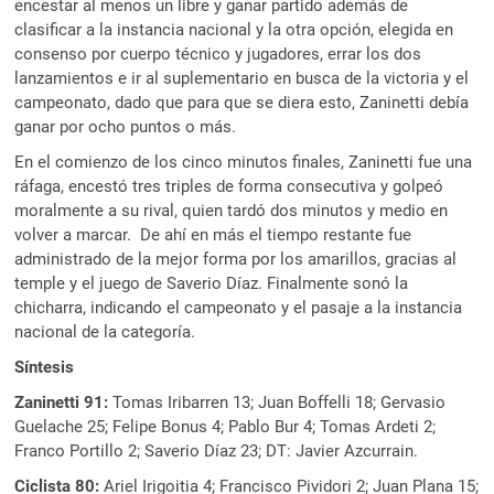
encestar al menos un libre y ganar partido además de
clasificar a la instancia nacional y la otra opción, elegida en
consenso por cuerpo técnico y jugadores, errar los dos
lanzamientos e ir al suplementario en busca de la victoria y el
campeonato, dado que para que se diera esto, Zaninetti debía
ganar por ocho puntos o más.
En el comienzo de los cinco minutos finales, Zaninetti fue una
ráfaga, encestó tres triples de forma consecutiva y golpeó
moralmente a su rival, quien tardó dos minutos y medio en
volver a marcar. De ahí en más el tiempo restante fue
administrado de la mejor forma por los amarillos, gracias al
temple y el juego de Saverio Díaz. Finalmente sonó la
chicharra, indicando el campeonato y el pasaje a la instancia
nacional de la categoría.
Síntesis
Zaninetti 91:
Tomas Iribarren 13; Juan Boffelli 18; Gervasio
Guelache 25; Felipe Bonus 4; Pablo Bur 4; Tomas Ardeti 2;
Franco Portillo 2; Saverio Díaz 23; DT: Javier Azcurrain.
Ciclista 80:
Ariel Irigoitia 4; Francisco Pividori 2; Juan Plana 15;