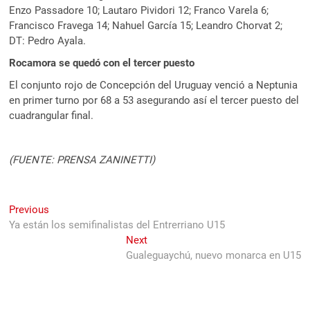
Enzo Passadore 10; Lautaro Pividori 12; Franco Varela 6;
Francisco Fravega 14; Nahuel García 15; Leandro Chorvat 2;
DT: Pedro Ayala.
Rocamora se quedó con el tercer puesto
El conjunto rojo de Concepción del Uruguay venció a Neptunia
en primer turno por 68 a 53 asegurando así el tercer puesto del
cuadrangular final.
(FUENTE: PRENSA ZANINETTI)
Navegación
Previous
Previous
post:
Ya están los semifinalistas del Entrerriano U15
de
Next
Next
entradas
post:
Gualeguaychú, nuevo monarca en U15