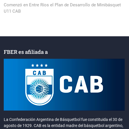
entradas
post:
Comenzó en Entre Ríos el Plan de Desarrollo de Minibásquet
U11 CAB
FBER es afiliada a
La Confederación Argentina de Básquetbol fue constituida el 30 de
agosto de 1929. CAB es la entidad madre del básquetbol argentino,