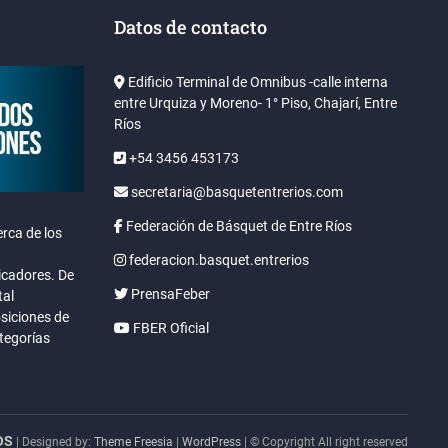
Datos de contacto
Edificio Terminal de Omnibus -calle interna
entre Urquiza y Moreno- 1° Piso, Chajarí, Entre
Ríos
+54 3456 453173
secretaria@basquetentrerios.com
Federación de Básquet de Entre Ríos
rca de los
federacion.basquet.entrerios
icadores. De
PrensaFeber
tal
osiciones de
FBER Oficial
ategorías
OS
| Designed by:
Theme Freesia
|
WordPress
| © Copyright All right reserved