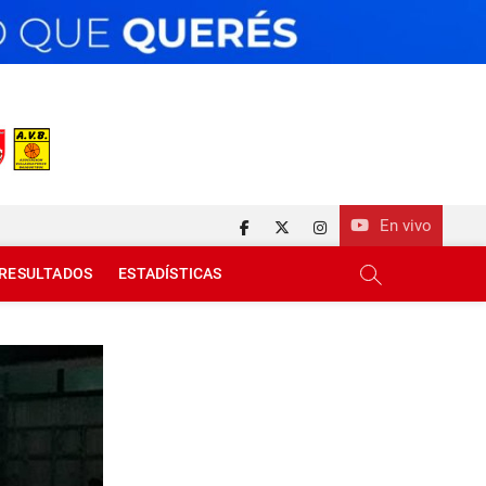
En vivo
facebook
twitter
instagram
RESULTADOS
ESTADÍSTICAS