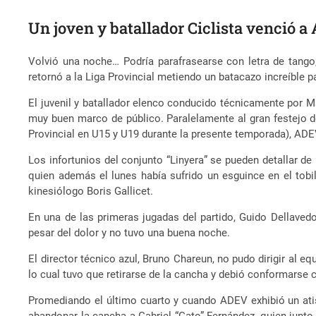
Un joven y batallador Ciclista venció 
Volvió una noche… Podría parafrasearse con letra de tango
retornó a la Liga Provincial
metiendo un batacazo increíble p
El juvenil y batallador elenco conducido técnicamente por Ma
muy buen marco de público. Paralelamente al gran festejo d
Provincial en U15 y U19 durante la presente temporada), ADE
Los infortunios del conjunto “Linyera” se pueden detallar de
quien además el lunes había sufrido un esguince en el tobi
kinesiólogo Boris Gallicet.
En una de las primeras jugadas del partido, Guido Dellaved
pesar del dolor y no tuvo una buena noche.
El director técnico azul, Bruno Chareun, no pudo dirigir al e
lo cual tuvo que retirarse de la cancha y debió conformarse c
Promediando el último cuarto y cuando ADEV exhibió un atis