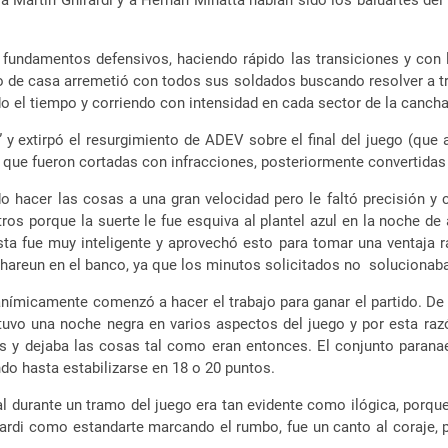
 a Martín Ghirardi y a Hernán Minatta habían sido los baluartes de
dos fundamentos defensivos, haciendo rápido las transiciones y co
ño de casa arremetió con todos sus soldados buscando resolver a tra
 el tiempo y corriendo con intensidad en cada sector de la cancha
y extirpó el resurgimiento de ADEV sobre el final del juego (que 
 que fueron cortadas con infracciones, posteriormente convertidas d
do hacer las cosas a una gran velocidad pero le faltó precisión
ros porque la suerte le fue esquiva al plantel azul en la noche d
ta fue muy inteligente y aprovechó esto para tomar una ventaja rá
Chareun en el banco, ya que los minutos solicitados no solucion
 anímicamente comenzó a hacer el trabajo para ganar el partido. De e
e tuvo una noche negra en varios aspectos del juego y por esta r
 y dejaba las cosas tal como eran entonces. El conjunto paranaen
ndo hasta estabilizarse en 18 o 20 puntos.
al durante un tramo del juego era tan evidente como ilógica, porq
ardi como estandarte marcando el rumbo, fue un canto al coraje, p