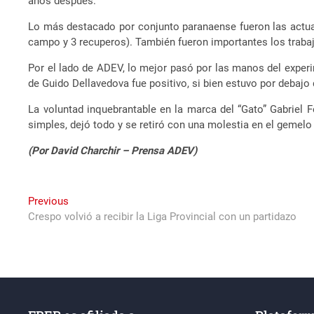
años después.
Lo más destacado por conjunto paranaense fueron las actuaci
campo y 3 recuperos). También fueron importantes los trabaj
Por el lado de ADEV, lo mejor pasó por las manos del experime
de Guido Dellavedova fue positivo, si bien estuvo por debajo 
La voluntad inquebrantable en la marca del “Gato” Gabriel
simples, dejó todo y se retiró con una molestia en el gemelo 
(Por David Charchir – Prensa ADEV)
Navegación
Previous
Previous
post:
Crespo volvió a recibir la Liga Provincial con un partidazo
de
entradas