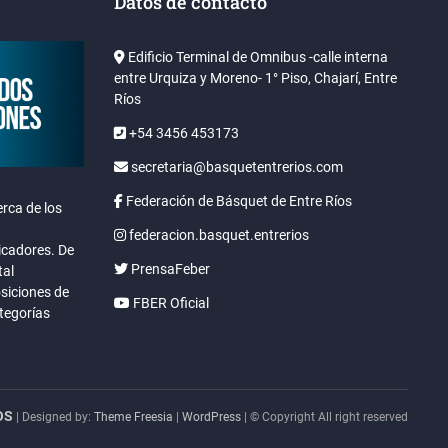
Datos de contacto
Edificio Terminal de Omnibus -calle interna
entre Urquiza y Moreno- 1° Piso, Chajarí, Entre
Ríos
+54 3456 453173
secretaria@basquetentrerios.com
Federación de Básquet de Entre Ríos
rca de los
federacion.basquet.entrerios
icadores. De
PrensaFeber
tal
osiciones de
FBER Oficial
ategorías
OS
| Designed by:
Theme Freesia
|
WordPress
| © Copyright All right reserved