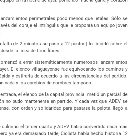
l equipo en la noche de ayer, poniendo mucha garra y corazón
n lanzamientos perimetrales poco menos que letales. Sólo se
vés del coraje el intríngulis que le proponía un equipo joven
.
a falta de 2 minutos se puso a 12 puntos) lo liquidó sobre el
esde la línea de tiros libres.
 y comenzó a errar sistemáticamente numerosos lanzamientos
e ayer. El elenco villaguayense fue equivocando los caminos y
pida y estirarla de acuerdo a las circunstancias del partido.
aban nada y los cambios de nombres tampoco.
ntrada, el elenco de la capital provincial metió un parcial de
azón no pudo mantenerse en partido. Y cada vez que ADEV se
se, con orden y solidaridad para pasarse la pelota, llegó a
ue culminó el tercer cuarto y ADEV había convertido nada más
ero ya era demasiado tarde, Ciclista había hecho historia 12