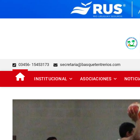
Skip
to
content
FEDERACIÓN DE BÁSQUE
DESDE 1929 JUNTO AL BÁSQUET PROVINCIAL
03456- 15453173
secretaria@basquetentrerios.com
INSTITUCIONAL
ASOCIACIONES
NOTICI