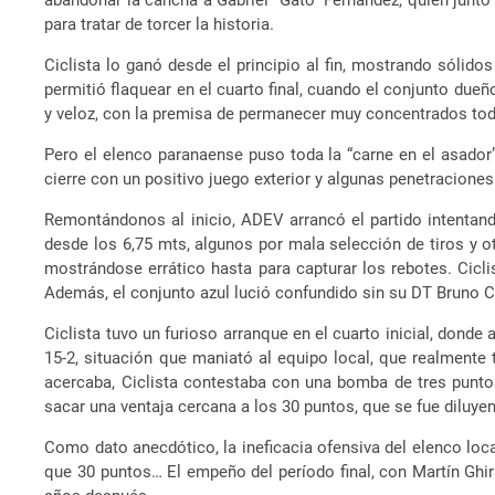
abandonar la cancha a Gabriel “Gato” Fernández, quien junto
para tratar de torcer la historia.
Ciclista lo ganó desde el principio al fin, mostrando sóli
permitió flaquear en el cuarto final, cuando el conjunto due
y veloz, con la premisa de permanecer muy concentrados todo
Pero el elenco paranaense puso toda la “carne en el asador” 
cierre con un positivo juego exterior y algunas penetraciones
Remontándonos al inicio, ADEV arrancó el partido intentan
desde los 6,75 mts, algunos por mala selección de tiros y ot
mostrándose errático hasta para capturar los rebotes. Ciclis
Además, el conjunto azul lució confundido sin su DT Bruno 
Ciclista tuvo un furioso arranque en el cuarto inicial, donde
15-2, situación que maniató al equipo local, que realment
acercaba, Ciclista contestaba con una bomba de tres puntos
sacar una ventaja cercana a los 30 puntos, que se fue diluye
Como dato anecdótico, la ineficacia ofensiva del elenco loc
que 30 puntos… El empeño del período final, con Martín Ghir