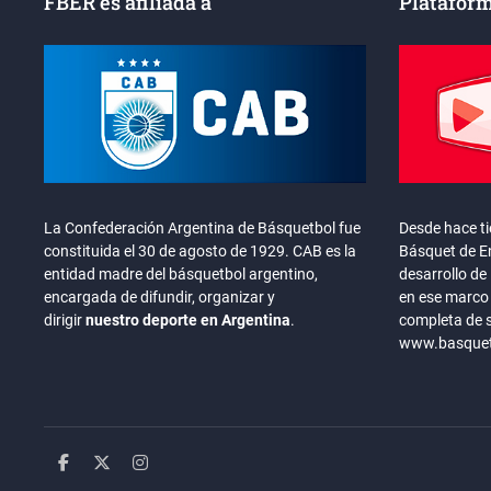
FBER es afiliada a
Plataform
La Confederación Argentina de Básquetbol fue
Desde hace t
constituida el 30 de agosto de 1929. CAB es la
Básquet de En
entidad madre del básquetbol argentino,
desarrollo de 
encargada de difundir, organizar y
en ese marco 
dirigir
nuestro deporte en Argentina
.
completa de 
www.basquete
facebook
twitter
instagram