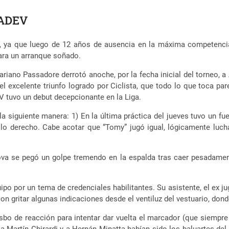
a ADEV
, ya que luego de 12 años de ausencia en la máxima competencia
ara un arranque soñado.
riano Passadore derrotó anoche, por la fecha inicial del torneo, 
el excelente triunfo logrado por Ciclista, que todo lo que toca 
V tuvo un debut decepcionante en la Liga.
 la siguiente manera: 1) En la última práctica del jueves tuvo un f
llo derecho. Cabe acotar que “Tomy” jugó igual, lógicamente luc
ova se pegó un golpe tremendo en la espalda tras caer pesadamen
quipo por un tema de credenciales habilitantes. Su asistente, el ex 
on gritar algunas indicaciones desde el ventiluz del vestuario, don
bo de reacción para intentar dar vuelta el marcador (que siempre 