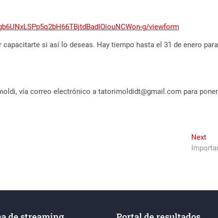
Agb6UNxLSPp5q2bH66TBjtdBadIOiouNCWon-g/viewform
 capacitarte si así lo deseas. Hay tiempo hasta el 31 de enero para 
oldi, vía correo electrónico a tatorimoldidt@gmail.com para poner 
Nex
Next
pos
Importa
a de streaming
Portal de resultados