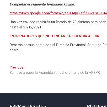
Completar el siguiente formulario Online:
https://docs.google.com/forms/d/e/1FAIpQLSfR38VPsU0D
Una vez enviado recibirás un listado de 20 clínicas para poder
hasta el 31/12/2021.
ENTRENADORES QUE NO TENGAN LA LICENCIA AL DÍA
Deberán comunicarse con el Director Provincial, Santiago Rim
enero.
Navegación
Previous
Previous
post:
Se llevó a cabo la Asamblea anual ordinaria de la ARBPR
de
entradas
FBER es afiliada a
Plataform