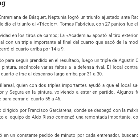
ng
Entrerriana de Básquet, Neptunia logró un triunfo ajustado ante Rac
le dio el triunfo al «Tricolor». Tomas Fabricius, con 27 puntos fue e
ividad en los tiros de campo; La «Academia» apostó al tiro exterio
cual con un triple importante al final del cuarto que sacó de la 
rró el cuarto arriba por 14 a 9.
o para seguir prendido en el resultado, luego un triple de Agustin
intura, sacándole varias faltas a la defensa rival. El local con
cuarto e irse al descanso largo arriba por 31 a 30.
illareal, quien con dos triples importantes ayudó a que el local s
 y Segura en la pintura, volviendo a estar en partido. Algunos fal
para cerrar el cuarto 55 a 46.
 dirigido por Francisco Garciarena, donde se despegó con la máxima
rto el equipo de Aldo Risso comenzó una remontada importante, co
mó en un constante pedido de minuto por cada entrenador, buscan