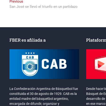
Navegación
Previous
Previous
post:
San José se llevó el triunfo en un partidazo
de
entradas
FBER es afiliada a
Plataform
La Confederación Argentina de Básquetbol fue
Desde hace t
constituida el 30 de agosto de 1929. CAB es la
Básquet de En
entidad madre del básquetbol argentino,
desarrollo de 
encargada de difundir, organizar y
en ese marco 