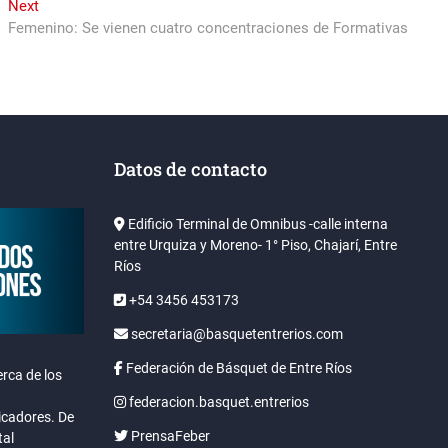
Next
Next
post:
Femenino: Se vienen cuatro concentraciones de Formativas
Datos de contacto
Edificio Terminal de Omnibus -calle interna
entre Urquiza y Moreno- 1° Piso, Chajarí, Entre
Ríos
+54 3456 453173
secretaria@basquetentrerios.com
Federación de Básquet de Entre Ríos
rca de los
federacion.basquet.entrerios
icadores. De
PrensaFeber
tal