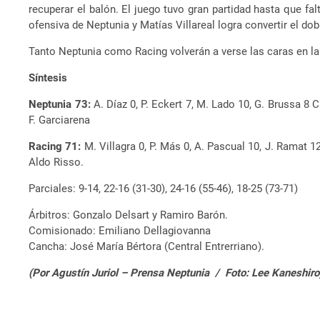
recuperar el balón. El juego tuvo gran partidad hasta que f
ofensiva de Neptunia y Matías Villareal logra convertir el doble
Tanto Neptunia como Racing volverán a verse las caras en la 
Síntesis
Neptunia 73:
A. Díaz 0, P. Eckert 7, M. Lado 10, G. Brussa 8 C.
F. Garciarena
Racing 71:
M. Villagra 0, P. Más 0, A. Pascual 10, J. Ramat 12
Aldo Risso.
Parciales: 9-14, 22-16 (31-30), 24-16 (55-46), 18-25 (73-71)
Árbitros: Gonzalo Delsart y Ramiro Barón.
Comisionado: Emiliano Dellagiovanna
Cancha: José María Bértora (Central Entrerriano).
(Por Agustín Juriol – Prensa Neptunia / Foto: Lee Kaneshiro