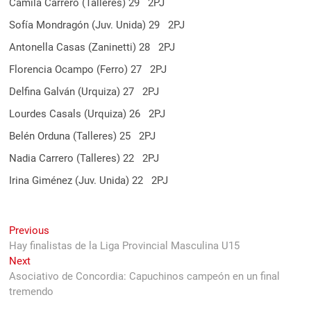
Camila Carrero (Talleres) 29 2PJ
Sofía Mondragón (Juv. Unida) 29 2PJ
Antonella Casas (Zaninetti) 28 2PJ
Florencia Ocampo (Ferro) 27 2PJ
Delfina Galván (Urquiza) 27 2PJ
Lourdes Casals (Urquiza) 26 2PJ
Belén Orduna (Talleres) 25 2PJ
Nadia Carrero (Talleres) 22 2PJ
Irina Giménez (Juv. Unida) 22 2PJ
Navegación
Previous
Previous
post:
Hay finalistas de la Liga Provincial Masculina U15
de
Next
Next
entradas
post:
Asociativo de Concordia: Capuchinos campeón en un final
tremendo